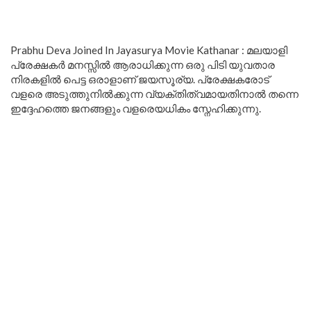
Prabhu Deva Joined In Jayasurya Movie Kathanar : മലയാളി
പ്രേക്ഷകർ മനസ്സിൽ ആരാധിക്കുന്ന ഒരു പിടി യുവതാര
നിരകളിൽ പെട്ട ഒരാളാണ് ജയസൂര്യ. പ്രേക്ഷകരോട്
വളരെ അടുത്തുനിൽക്കുന്ന വ്യക്തിത്വമായതിനാൽ തന്നെ
ഇദ്ദേഹത്തെ ജനങ്ങളും വളരെയധികം സ്നേഹിക്കുന്നു.