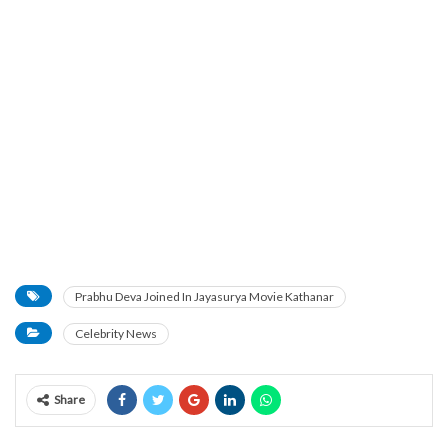
Prabhu Deva Joined In Jayasurya Movie Kathanar
Celebrity News
Share