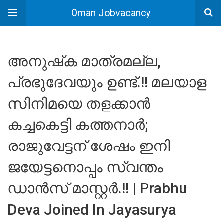
Oman Jobvacancy
അനുഷ്‌ക മാത്രമല്ല,
പ്രഭുദേവയും ഉണ്ട്.!! മലയാള
സിനിമയെ തളക്കാൻ
കച്ചകെട്ടി കത്തനാർ;
രാജുവേട്ടന് ശേഷം ഇനി
ജയേട്ടനൊപ്പം സ്വന്തം
ഡാൻസ് മാസ്റ്റർ.!! | Prabhu
Deva Joined In Jayasurya