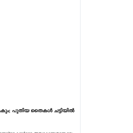
ആകും; പുതിയ തൈകൾ ചട്ടിയിൽ
യമാണല്ലോ കറ്റാർവാഴ. അതുകൊണ്ടുതന്നെ ഒരു