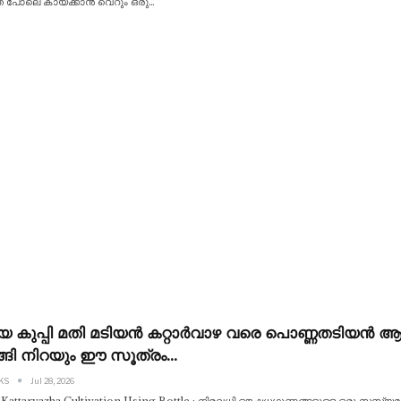
് പോലെ കായ്ക്കാൻ വെറും ഒരു
…
യ കുപ്പി മതി മടിയൻ കറ്റാർവാഴ വരെ പൊണ്ണതടിയൻ 
്ങി നിറയും ഈ സൂത്രം…
 KS
Jul 28, 2026
 Kattarvazha Cultivation Using Bottle : നിരവധി ഔഷധഗുണങ്ങളുള്ള ഒരു സസ്