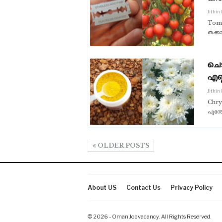
Jithin
Toma
തക്കാ
ചെട
എണ്
Jithin
Chrys
പൂന്ത
OLDER POSTS
About US
Contact Us
Privacy Policy
© 2026 - Oman Jobvacancy. All Rights Reserved.