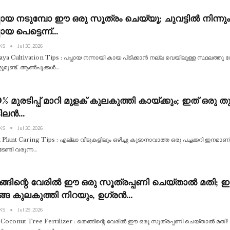
പായ നടുമ്പോ ഈ ഒരു സൂത്രം ചെയ്യൂ; ചുവട്ടിൽ നിന്നും ക
പായ പെട്ടെന്ന്…
 KS
Jul 30, 2026
aya Cultivation Tips : പപ്പായ നന്നായി കായ പിടിക്കാൻ നല്ല വെയിലുള്ള സ്ഥലത
ുമുണ്ട്. ആൺപൂക്കൾ
…
% മുരടിപ്പ് മാറി മുളക് കുലകുത്തി കായ്ക്കും; ഇത് ഒരു തുള
ടിലൻ…
 KS
Jul 30, 2026
i Plant Caring Tips : എല്ലാ വീടുകളിലും ഒഴിച്ചു കൂടാനാവാത്ത ഒരു പച്ചക്കറി ഇനമാണ് പ
േണ്ടി വരുന്ന
…
്ങിന്റെ വേരിൽ ഈ ഒരു സൂത്രപ്പണി ചെയ്‌താൽ മതി;
്ങ കുലകുത്തി നിറയും, ഉഗ്രൻ…
 KS
Jul 29, 2026
 Coconut Tree Fertilizer : തെങ്ങിന്റെ വേരിൽ ഈ ഒരു സൂത്രപ്പണി ചെയ്താൽ മതി