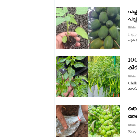
പപ്
പപ്
Jithin
Papp
പൂകള
100
കി
Jithin
Chill
നേരിട
തെങ
തേങ
Jithin
Easy