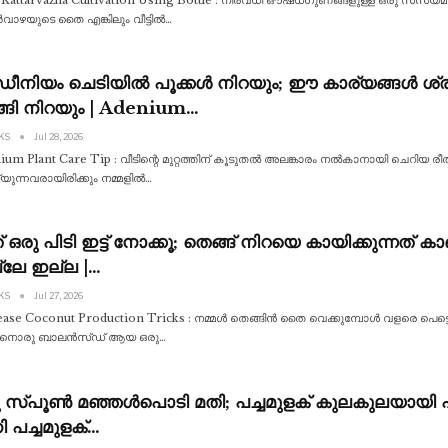
ാർവാഴയുടെ തൈ എങ്കിലും വീട്ടിൽ
…
നിയം ചെടിയിൽ പൂക്കൾ നിറയും; ഈ കാര്യങ്ങൾ ശ്രദ്ധ
്ങി നിറയും | Adenium…
 KS
Jul 28, 2026
um Plant Care Tip : വീടിന്റെ മുറ്റത്തിന് കൂടുതൽ അലങ്കാരം നൽകാനായി ചെറിയ രീതിയി
യുന്നവരായിരിക്കും നമ്മളിൽ
…
 ഒരു പിടി ഇട്ട് നോക്കൂ; തെങ്ങ് നിറയെ കായിക്കുന്നത
്ലേ ഇല്ല |…
 KS
Jul 27, 2026
ease Coconut Production Tricks : നമ്മൾ തെങ്ങിൻ തൈ വെക്കുമ്പോൾ വളരെ പെട്ടെന്ന്
നൊരു ബാലൻസ്ഡ് ആയ ഒരു
…
 സ്‌പൂൺ മഞ്ഞൾപൊടി മതി; പച്ചമുളക് കുലകുലയായി പിടിക
 പച്ചമുളക്…