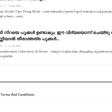
 KS
Jul 26, 2026
to Krishi Tips Using Blede : പഴയ ബ്ലെയിഡ് ഉണ്ടോ? ഇനി തക്കാളി പൊട്ടിച്ച് മടുക
ളി പറിക്കാം. പഴയ
…
ി നിറയെ പൂക്കൾ ഉണ്ടാകും; ഈ വിദ്യയൊന്ന് ചെയ്‌തു 
ണിയാൽ തീരാത്തത്ര പൂക്കൾ…
 KS
Jul 26, 2026
anthemum Cultivation At Home : നമ്മുടെ നാട്ടിലെ മിക്ക വീടുകളിലും മുറ്റത്തോടെ ചേർ
ോട്ടത്തിൽ
…
Terms And Conditions