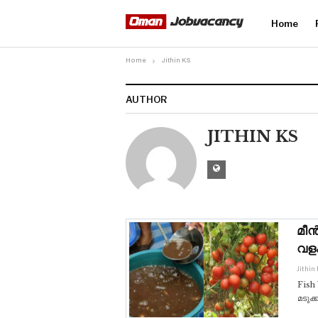
Home
Home
Jithin KS
AUTHOR
JITHIN KS
മീൻ
വള
Jithin
Fish 
മടുക്ക