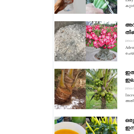
കറ്റ
അഡീ
തിങ
Jithin
Adeni
ചെയ്
ഇത്
ഇല
Jithin
Incr
അതി
ഒരു
ഇനി