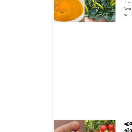
Jithin
Best
എന്ന
ഏത്
കില