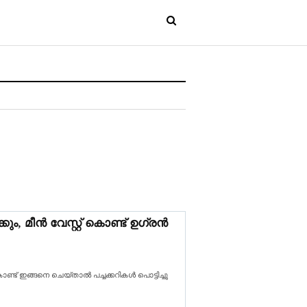
കും, മീൻ വേസ്റ്റ് കൊണ്ട് ഉഗ്രൻ
് കൊണ്ട് ഇങ്ങനെ ചെയ്താൽ പച്ചക്കറികൾ പൊട്ടിച്ചു