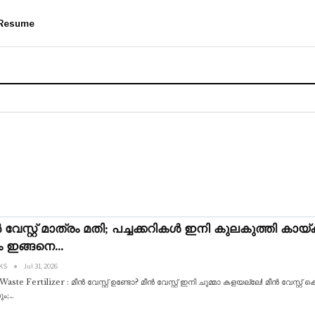
Resume
 വേസ്റ്റ് മാത്രം മതി; പച്ചക്കറികൾ ഇനി കുലകുത്തി കായ്ക്
ം ഇങ്ങനെ…
 KS
Jul 31, 2026
Waste Fertilizer : മീൻ വേസ്റ്റ് ഉണ്ടോ? മീൻ വേസ്റ്റ് ഇനി ചുമ്മാ കളയല്ലേ! മീൻ വേസ്റ്റ
ും;
…