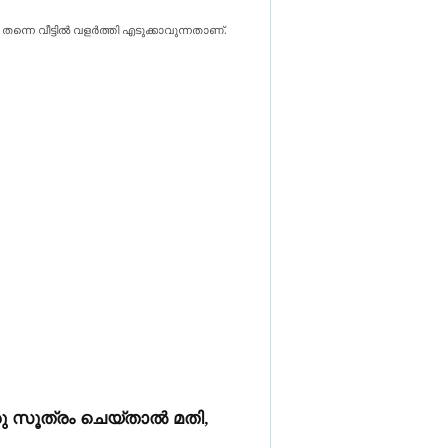
തന്നെ വീട്ടിൽ വളർത്തി എടുക്കാവുന്നതാണ്.
രു സൂത്രം ചെയ്‌താൽ മതി,