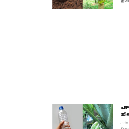
ഈന്ത
പഴ
തിങ
Jithin
Easy