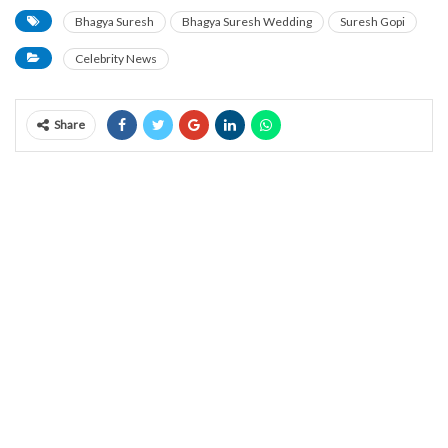
Bhagya Suresh
Bhagya Suresh Wedding
Suresh Gopi
Celebrity News
Share