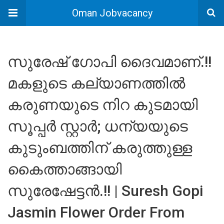
Oman Jobvacancy
സുരേഷ് ഗോപി ദൈവമാണ്.!!
മകളുടെ കല്യാണത്തിൽ
കരുണയുടെ നിറ കുടമായി
സൂപ്പർ സ്റ്റാർ; ധന്യയുടെ
കുടുംബത്തിന് കരുത്തുള്ള
കൈത്താങ്ങായി
സുരേഷേട്ടൻ.!! | Suresh Gopi
Jasmin Flower Order From