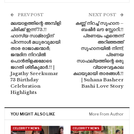
PREV POST
NEXT POST
മലയാളത്തിന്റെ അമ്പിളി
കണ്ണ് നിറച്ച് സുഹാന –
ചിരിക്ക് ഇന്ന് 73.!!
ബഷീർ ലൗ സ്റ്റോറി.!!
ഹാസ്യ സാമ്രാട്ടിന്
പ്രണയം എന്തെന്ന്
പിറന്നാൾ മധുരവുമായി
അറിഞ്ഞത്ത്
താര രാജാക്കന്മാർ;
സുഹാനയിൽ നിന്ന്;
ജന്മദിന നിറവിൽ
പ്രണയ
പൊൻതിളക്കമോടെ
സാഫല്യത്തിന്റെ ഒരു
ജഗതി ശ്രീകുമാർ.!! |
വ്യാഴവട്ടകാല
Jagathy Sreekumar
കഥയുമായി താരങ്ങൾ.!!
73 Birthday
| Suhana Basheer
Celebration
Bashi Love Story
Highlights
YOU MIGHT ALSO LIKE
More From Author
CELEBRITY NEWS
CELEBRITY NEWS