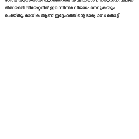
ഗോപിയുടെതായി പുറത്തിറങ്ങിയ ചിത്രമാണ് ഗരുഡൻ. വലിയ
രീതിയിൽ തിയേറ്ററിൽ ഈ സിനിമ വിജയം നേടുകയും
ചെയ്തു. രാധിക ആണ് ഇദ്ദേഹത്തിന്റെ ഭാര്യ. 2014 തൊട്ട്