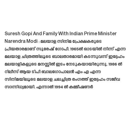
Suresh Gopi And Family With Indian Prime Minister
Narendra Modi : മലയാള സിനിമ പ്രേക്ഷകരുടെ
പ്രിയതാരമാണ് സുരേഷ് ഗോപി. 1965ൽ ഓടയിൽ നിന്ന് എന്ന
മലയാള ചിത്രത്തിലൂടെ ബാലതാരമായി കടന്നുവന്ന് ഇദ്ദേഹം
മലയാളികളുടെ മനസ്സിൽ ഇടം നേടുകയായിരുന്നു. 1986 ൽ
റിലീസ് ആയ ടിപി ബാലഗോപാലൻ എം എ എന്ന
സിനിമയിലൂടെ മലയാള ചലച്ചിത്ര രംഗത്ത് ഇദ്ദേഹം സജീവ
സാന്നിധ്യമായി. എന്നാൽ 1994 ൽ കമ്മീഷണർ