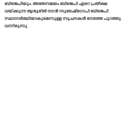
ബിജെപിയും. അതേസമയം ബിജെപി ഏറെ പ്രതീക്ഷ
വയ്ക്കുന്ന തൃശൂരിൽ നടൻ സുരേഷ്ഗോപി ബിജെപി
സ്ഥാനാർത്ഥിയാകുമെന്നുള്ള സൂചനകൾ നേരത്ത പുറത്തു
വന്നിരുന്നു.