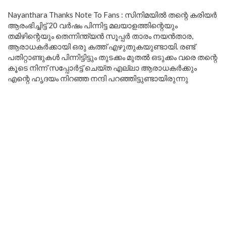
Nayanthara Thanks Note To Fans : സിനിമയിൽ തന്റെ കരിയർ
ആരംഭിച്ചിട്ട് 20 വർഷം പിന്നിട്ട മലയാളത്തിന്റെയും
തമിഴിന്റെയും തെന്നിന്ത്യൻ സൂപ്പർ താരം നയൻതാര,
ആരാധകർക്കായി ഒരു കത്ത് എഴുതുകയുണ്ടായി. രണ്ട്
പതിറ്റാണ്ടുകൾ പിന്നിട്ടിട്ടും തുടക്കം മുതൽ ഒടുക്കം വരെ തന്റെ
കൂടെ നിന്ന് സപ്പോർട്ട് ചെയ്ത എല്ലാ ആരാധകർക്കും
എന്റെ ഹൃദയം നിറഞ്ഞ നന്ദി പറഞ്ഞിട്ടുണ്ടായിരുന്നു