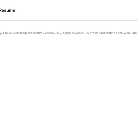
Resume
് മമ്മുക്ക; കാതലിന്റെ വിജയത്തിന് ചുക്കാൻ പിടിച്ച് കണ്ണൂർ സ്ക്വാഡ്.!! | Jyothika And Mammootty With