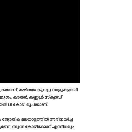
ക്കുകയാണ്. കഴിഞ്ഞ കുറച്ചു നാളുകളായി
ുഗം, കാതൽ, കണ്ണൂർ സ്ക്വാഡ്
യത് 1.5 കോടി രൂപയാണ്.
േഷം ജ്യോതിക മലയാളത്തിൽ അഭിനയിച്ച
ത്തുമണി, സുധി കോഴിക്കോട് എന്നിവരും