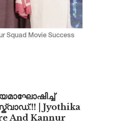
nur Squad Movie Success
ജയമാഘോഷിച്ച്
്ക്വാഡ്.!! | Jyothika
re And Kannur