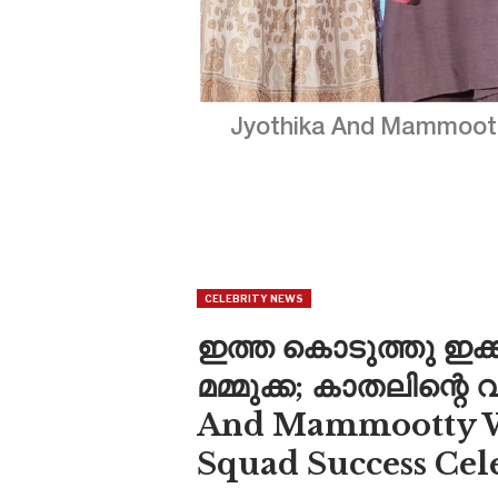
Jyothika And Mammootty
CELEBRITY NEWS
ഇത്ത കൊടുത്തു ഇക്
മമ്മുക്ക; കാതലിന്റെ വ
And Mammootty Wi
Squad Success Cel