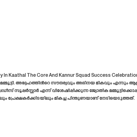
 In Kaathal The Core And Kannur Squad Success Celebratio
ർ മമ്മൂട്ടി. അദ്ദേഹത്തിൻറെ സൗന്ദര്യവും അഭിനയ മികവും എന്നും
േഡീസ് സൂപ്പർസ്റ്റാർ എന്ന് വിശേഷിപ്പിക്കുന്ന ജ്യോതിക മമ്മൂട്ടിക്കൊ
ും പ്രേക്ഷകർക്കിടയിലും മികച്ച പിന്തുണയാണ് നേടിയെടുത്തത്.