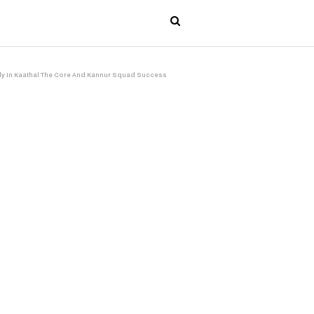
 Family In Kaathal The Core And Kannur Squad Success