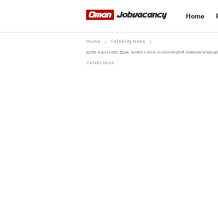
Home
Home
Celebrity News
ഇത്ത കൊടുത്തു ഇക്ക വാങ്ങി.!! താര സമ്പന്നതയിൽ വിജയമാഘോഷിച്ച
Celebration