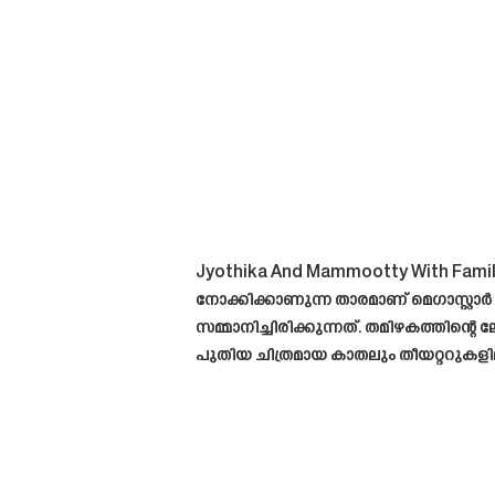
Jyothika And Mammootty With Family
നോക്കിക്കാണുന്ന താരമാണ് മെഗാസ്റ്റാ
സമ്മാനിച്ചിരിക്കുന്നത്. തമിഴകത്തിന്റെ ല
പുതിയ ചിത്രമായ കാതലും തീയറ്ററുകളില