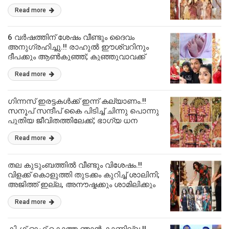
ശിവേട്ടന്റെ അഞ്ജലി ഇനി ജിപിക്ക് സ്വന്തം.!!
Read more
| Govind Padmasoorya Gopika Anil Got
Engaged Exclusive
6 വർഷത്തിന് ശേഷം വീണ്ടും ദൈവം
അനുഗ്രഹിച്ചു.!! രാഹുൽ ഈശ്വറിനും
ദീപക്കും ആൺകുഞ്ഞ്; കുഞ്ഞുവാവക്ക്
ആശംസകളുമായി ആരാധകർ.!! | Deepa
Read more
Rahul Easwar Blessed With Baby Boy
ഗിന്നസ് ഇരട്ടകൾക്ക് ഇന്ന് കല്യാണം.!!
സനൂപ്‌ സന്ദീപ് കൈ പിടിച്ച് ചിന്നു പൊന്നു
പുതിയ ജീവിതത്തിലേക്ക്; ഭാഗ്യ ധന
ലക്ഷ്മിമാരുടെ കല്യാണത്തിന് വന്നത്
Read more
മുഴുവൻ ഇരട്ടകൾ വൈറലായി
കല്യാണം.!! | Chinnu Ponnu
BhagyaDhanaLekshmis Marriage
തല കുടുംബത്തിൽ വീണ്ടും വിശേഷം.!!
വിളക്ക് കൊളുത്തി തുടക്കം കുറിച്ച് ശാലിനി;
അജിത്ത് ഇല്ല, അനൗഷ്കക്കും ശാമിലിക്കും
ഒപ്പം തിളങ്ങി മാമാട്ടിക്കുട്ടിയമ്മ.!! | Shalini
Read more
Ajith Latest happy News With Shamlee And
Anoushka