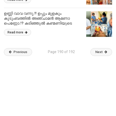
Wife Birthday
ഉണ്ണി വാവ വന്നു.!! ഉപ്പും മുളകും
കുടുംബത്തിൽ അഞ്ചാമൻ ആണോ
പെണ്ണോ.!? കടിഞ്ഞൂൽ കണ്മണിയുടെ
ജെൻഡർ റിവീൽ ചെയ്ത് പൊന്നു
Read more
വ്ലോഗ്സ്.!! | Uppum Mulakum Lite Ponnu
Baby Girl Or Boy Gender Reveal
Page 190 of 192
Previous
Next