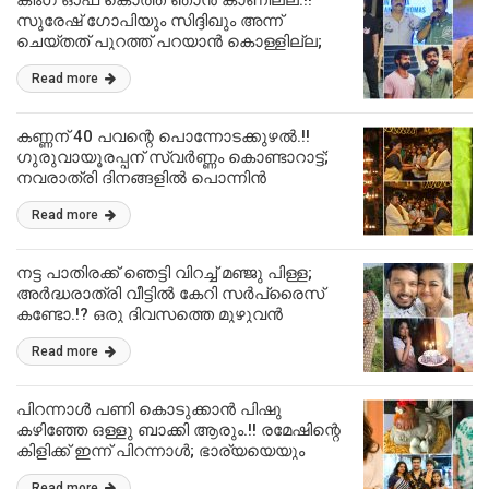
കിംഗ് ഓഫ് കൊത്ത ഞാൻ കാണില്ല.!!
സുരേഷ് ഗോപിയും സിദ്ദിഖും അന്ന്
ചെയ്തത് പുറത്ത് പറയാൻ കൊള്ളില്ല;
ഗരുഡക്കൊപ്പം കൊച്ചു വിശേഷങ്ങളുമായി
Read more
സൂപ്പർ താരങ്ങൾ.!! | Suresh Gopi New
Movie Garudan
കണ്ണന് 40 പവന്റെ പൊന്നോടക്കുഴൽ.!!
ഗുരുവായൂരപ്പന് സ്വർണ്ണം കൊണ്ടാറാട്ട്;
നവരാത്രി ദിനങ്ങളിൽ പൊന്നിൻ
തിളക്കത്തിൽ കാർവർണ്ണൻ.!! | Guruvayur
Read more
Loard Krishna Gold Flute From Devotee
നട്ട പാതിരക്ക് ഞെട്ടി വിറച്ച് മഞ്ജു പിള്ള;
അർദ്ധരാത്രി വീട്ടിൽ കേറി സർപ്രൈസ്
കണ്ടോ.!? ഒരു ദിവസത്തെ മുഴുവൻ
കഷ്ടപ്പാടും മഞ്ജു ചേച്ചിക്ക് സമ്മാനിച്ച്
Read more
കാർത്തിക്ക് സൂര്യ.!! | Karthik Surya
Surprise On Manju Pillai Birthday
പിറന്നാൾ പണി കൊടുക്കാൻ പിഷു
കഴിഞ്ഞേ ഒള്ളു ബാക്കി ആരും.!! രമേഷിന്റെ
കിളിക്ക് ഇന്ന് പിറന്നാൾ; ഭാര്യയെയും
ട്രോളാൻ മറന്നില്ല.!! | Ramesh Pisharody
Read more