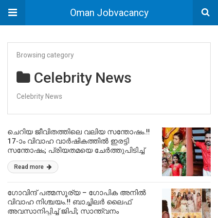
Oman Jobvacancy
Browsing category
Celebrity News
Celebrity News
ചെറിയ ജീവിതത്തിലെ വലിയ സന്തോഷം.!!
17-ാം വിവാഹ വാർഷികത്തിൽ ഇരട്ടി
സന്തോഷം; പ്രിയതമയെ ചേർത്തുപിടിച്ച്
സന്തോഷം അറിയിച്ച് താരം.!! | Guinness
Read more
Pakru Wedding Anniversary
ഗോവിന്ദ് പത്മസൂര്യ – ഗോപിക അനിൽ
വിവാഹ നിശ്ചയം.!! ബാച്ചിലർ ലൈഫ്
അവസാനിപ്പിച്ച് ജിപി; സാന്ത്വനം