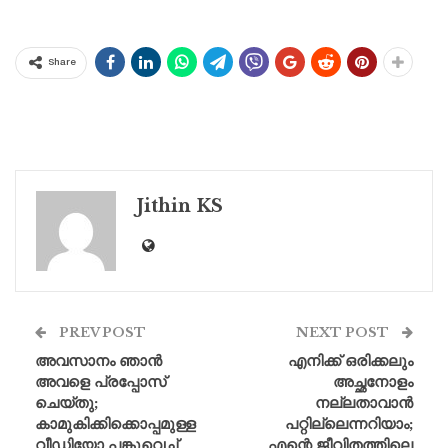
Share
Jithin KS
PREV POST
NEXT POST
അവസാനം ഞാൻ
എനിക്ക് ഒരിക്കലും
അവളെ പ്രപ്പോസ്
അച്ഛനോളം
ചെയ്തു;
നല്ലതാവാൻ
കാമുകിക്കിക്കൊപ്പമുള്ള
പറ്റില്ലെന്നറിയാം;
വീഡിയോ പങ്കുവെച്ച്
എന്റെ ജീവിതത്തിലെ