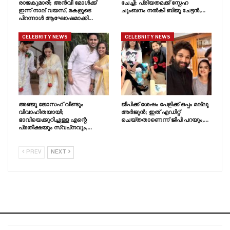
രാജകുമാരി; അൻവി മോൾക്ക്
ചേച്ചി; പ്രിയതമക്ക് സ്നേഹ
ഇന്ന് നാല് വയസ്, മകളുടെ
ചുംബനം നൽകി ബിജു ചേട്ടൻ,…
പിറന്നാൾ ആഘോഷമാക്കി…
CELEBRITY NEWS
CELEBRITY NEWS
അഞ്ജു ജോസഫ് വീണ്ടും
ജിപിക്ക് ശേഷം പേളിക്ക് ഒപ്പം മല്ലു
വിവാഹിതയായി;
അർജുൻ; ഇത് എഡിറ്റ്
ഭാവിയെക്കുറിച്ചുള്ള എന്റെ
ചെയ്തതാണെന്ന് ജിപി പറയും,…
പ്രതീക്ഷയും സ്വപ്‍നവും,…
PREV
NEXT