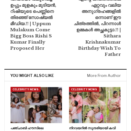
ഉപ്പും മുളകും മുടിയൻ,
ഏറ്റവും വലിയ
റിഷിയുടെ പെണ്ണിനെ
അനുഗ്രഹങ്ങളിൽ
തിരഞ്ഞ് സോഷ്യൽ
ഒന്നാണ് ഈ
മീഡിയ.!! | Uppum
ചിത്രത്തിൽ, പിറന്നാൾ
Mulakum Come
ഉമ്മകൾ അച്ഛകുട്ടാ.!! |
Bigg Boss Rishi S
Sithara
Kumar Finally
Krishnakumar
Proposed Her
Birthday Wish To
Father
YOU MIGHT ALSO LIKE
More From Author
CELEBRITY NEWS
CELEBRITY NEWS
പഞ്ചാബി ഹൗസിലെ
നിറവയറിൽ സുന്ദരിയായി കവി