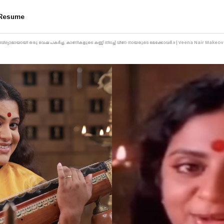
Resume
വിദ്യാമായായി ഒരു വേഷ പകർച്ച, കാണികളുടെ കണ്ണ് നിറച്ച് വീണ നായരുടെ മേക്കോവർ.!! | Veena Nair Makeo