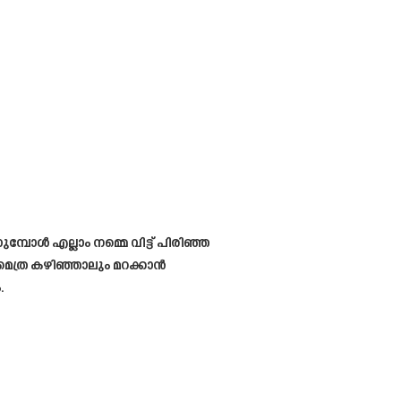
്പോൾ എല്ലാം നമ്മെ വിട്ട് പിരിഞ്ഞ
െത്ര കഴിഞ്ഞാലും മറക്കാൻ
.