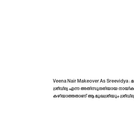
Veena Nair Makeover As Sreevidya : മ
ശ്രീവിദ്യ എന്ന അതിസുന്ദരിയായ നായി
കഴിയാത്തതാണ് ആ മുഖശ്രീയും ശ്രീവി