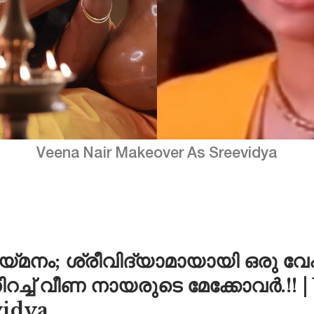
Veena Nair Makeover As Sreevidya
‌മനം; ശ്രീവിദ്യാമായായി ഒരു വേ
റച്ച് വീണ നായരുടെ മേക്കോവർ.!! |
vidya