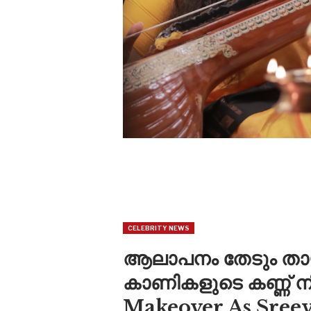
CELEBRITY NEWS
ആലാപനം തേടും തായ്
കാണികളുടെ കണ്ണ് നി
Makeover As Sree