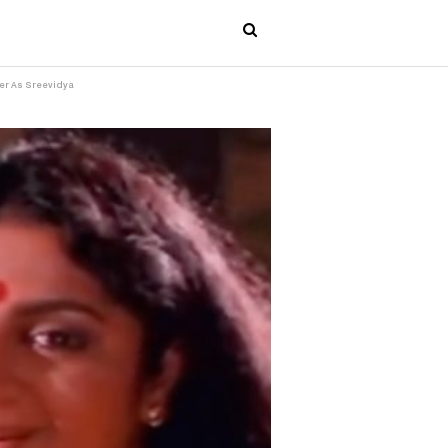
ver As Sreevidya