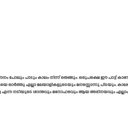
ൗനം പോലും പാടും കാലം നിന്ന് തെങ്ങും. ഒരുപക്ഷെ ഈ പാട്ട് കാണുമ
കയെ ഓർത്തു എല്ലാ മലയാളികളുടെയും മനസ്സൊന്നു പിടയും. കാലമ
ദ്യ എന്ന നടിയുടെ ശാന്തവും മനോഹരവും ആയ അഭിനയവും എല്ലാം