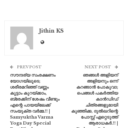
Jithin KS
PREV POST
NEXT POST
സൗന്ദര്യ സംരക്ഷണം
ഞങ്ങൾ അളിയന്
യോഗയിലൂടെ;
അളിയനും ഒന്ന്
ശരീരമറിഞ്ഞ് വണ്ണം
കറങ്ങാൻ പോകുവാ;
കൂട്ടാം കുറയ്‌ക്കാം,
പെങ്ങൾ പകർത്തിയ
ബ്രേക്കിന് ശേഷം വീണ്ടും
കാൻഡിഡ്
എന്റെ പായയിലേക്ക്
ചിത്രങ്ങളുമായി
സംയുക്ത വർമ്മ.!! |
കുഞ്ഞിക്ക, ദുൽഖറിന്റെ
Samyuktha Varma
പോസ്റ്റ് ഏറ്റെടുത്ത്
Yoga Day Special
ആരാധകർ.!! |