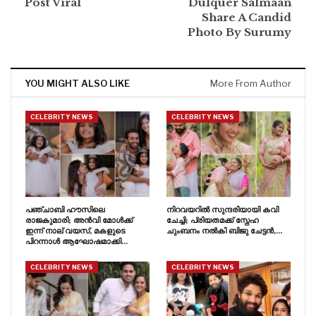
Post Viral
Dulquer Salmaan
Share A Candid
Photo By Surumy
YOU MIGHT ALSO LIKE
More From Author
CELEBRITY NEWS
CELEBRITY NEWS
പഞ്ചാബി ഹൗസിലെ
നിറവയറിൽ സുന്ദരിയായി കവി
രാജകുമാരി; അൻവി മോൾക്ക്
ചേച്ചി; പ്രിയതമക്ക് സ്നേഹ
ഇന്ന് നാല് വയസ്, മകളുടെ
ചുംബനം നൽകി ബിജു ചേട്ടൻ,…
പിറന്നാൾ ആഘോഷമാക്കി…
CELEBRITY NEWS
CELEBRITY NEWS