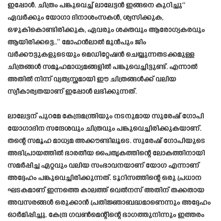
ഇപ്പോൾ. ചിത്രം പങ്കുവെച്ച് ലാലേട്ടൻ ഇങ്ങനെ കുറിച്ചു“
ഏവർക്കും യോഗാ ദിനാശംസകൾ, ശ്വസിക്കുക,
ഒഴുകികൊണ്ടിരിക്കുക, ഏവരും ശക്തവും ആരോഗ്യകരവും
ആയിരിക്കട്ടെ..” മോഹൻലാൽ മുൻപും ജിം
വർക്കൗട്ടുകളുടെയും മെഡിറ്റേഷൻ ചെയ്യുന്നതടക്കമുള്ള
ചിത്രങ്ങൾ സമൂഹമാധ്യമങ്ങളിൽ പങ്കുവെച്ചിട്ടുണ്ട്. എന്നാൽ
അതിൽ നിന്ന് വ്യത്യസ്തമായി ഈ ചിത്രങ്ങൾക്ക് വലിയ
സ്വീകാര്യതയാണ് ഇപ്പോൾ ലഭിക്കുന്നത്.
ലാലേട്ടന് പുറമേ കേന്ദ്രമന്ത്രിയും നടനുമായ സുരേഷ് ഗോപി
യോഗാദിന സന്ദേശവും ചിത്രവും പങ്കുവെച്ചിരിക്കുകയാണ്.
തന്റെ സമൂഹ മാധ്യമ അക്കൗണ്ടിലൂടെ. സുരേഷ് ഗോപിയുടെ
അഭിപ്രായത്തിൽ ഭാരതീയ പൈതൃകത്തിന്റെ ലോകത്തിനായി
സമർപ്പിച്ച ഏറ്റവും വലിയ സംഭാവനയാണ് യോഗ എന്നാണ്
അദ്ദേഹം പങ്കുവെച്ചിരിക്കുന്നത്. ടൂറിസത്തിന്റെ ഒരു പ്രധാന
ഘടകമാണ് ഇന്നത്തെ കാലത്ത് വെൽനസ് അതിന് തക്കതായ
അവസരങ്ങൾ ഒരുക്കാൻ പ്രതിജ്ഞാബദ്ധമാണെന്നും അദ്ദേഹം
ഓർമിപ്പിച്ചു. കേന്ദ്ര ഗവൺമെന്റിന്റെ ഭാഗത്തുനിന്നും ഇത്തരം