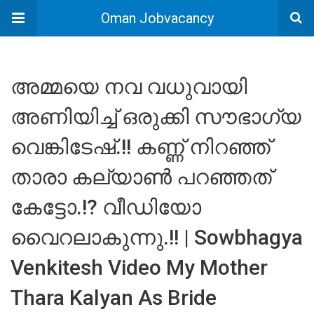
Oman Jobvacancy
അമ്മയെ നവ വധുവായി
അണിയിച്ച് ഒരുക്കി സൗഭാഗ്യ
വെങ്കിടേഷ്.!! കണ്ണ് നിറഞ്ഞ്
താരാ കല്യാൺ പറഞ്ഞത്
കേട്ടോ.!? വീഡിയോ
വൈറലാകുന്നു.!! | Sowbhagya
Venkitesh Video My Mother
Thara Kalyan As Bride