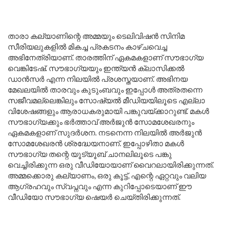
താരാ കല്യാണിന്റെ അമ്മയും ടെലിവിഷൻ സിനിമ
സീരിയലുകളിൽ മികച്ച പ്രകടനം കാഴ്ചവെച്ച
അഭിനേത്രിയാണ്. താരത്തിന് ഏകമകളാണ് സൗഭാഗ്യ
വെങ്കിടേഷ്. സൗഭാഗ്യയും ഇന്ത്യൻ ക്ലാസിക്കൽ
ഡാൻസർ എന്ന നിലയിൽ പ്രശസ്തയാണ്. അഭിനയ
മേഖലയിൽ താരവും കുടുംബവും ഇപ്പോൾ അത്രതന്നെ
സജീവമല്ലെങ്കിലും സോഷ്യൽ മീഡിയയിലൂടെ എല്ലാ
വിശേഷങ്ങളും ആരാധകരുമായി പങ്കുവയ്ക്കാറുണ്ട്. മകൾ
സൗഭാഗ്യക്കും ഭർത്താവ് അർജുൻ സോമശേഖരനും
ഏകമകളാണ് സുദർശന. നടനെന്ന നിലയിൽ അർജുൻ
സോമശേഖരൻ ശ്രദ്ധേയനാണ്. ഇപ്പോഴിതാ മകൾ
സൗഭാഗ്യ തന്റെ യൂട്യൂബ് ചാനലിലൂടെ പങ്കു
വെച്ചിരിക്കുന്ന ഒരു വീഡിയോയാണ് വൈറലായിരിക്കുന്നത്.
അമ്മക്കൊരു കല്യാണം, ഒരു കൂട്ട്, എന്റെ ഏറ്റവും വലിയ
ആഗ്രഹവും സ്വപ്നവും എന്ന കുറിപ്പോടെയാണ് ഈ
വീഡിയോ സൗഭാഗ്യ ഷെയർ ചെയ്തിരിക്കുന്നത്.