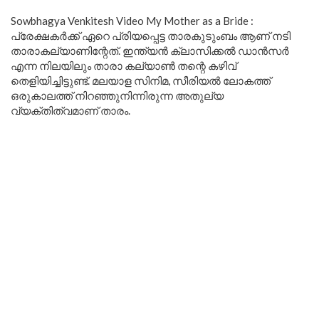
Sowbhagya Venkitesh Video My Mother as a Bride :
പ്രേക്ഷകർക്ക് ഏറെ പ്രിയപ്പെട്ട താരകുടുംബം ആണ് നടി
താരാകല്യാണിന്റേത്. ഇന്ത്യൻ ക്ലാസിക്കൽ ഡാൻസർ
എന്ന നിലയിലും താരാ കല്യാൺ തന്റെ കഴിവ്
തെളിയിച്ചിട്ടുണ്ട്. മലയാള സിനിമ, സീരിയൽ ലോകത്ത്
ഒരുകാലത്ത് നിറഞ്ഞുനിന്നിരുന്ന അതുല്യ
വ്യക്തിത്വമാണ് താരം.