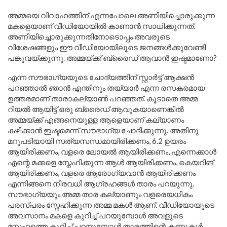
അമ്മയെ വിവാഹത്തിന് എന്നപോലെ അണിയിച്ചൊരുക്കുന്ന
മകളെയാണ് വീഡിയോയിൽ കാണാൻ സാധിക്കുന്നത്.
അണിയിച്ചൊരുക്കുന്നതിനോടൊപ്പം അവരുടെ
വിശേഷങ്ങളും ഈ വീഡിയോയിലൂടെ ജനങ്ങൾക്കുവേണ്ടി
പങ്കുവയ്ക്കുന്നു. അമ്മയ്ക്ക് ബ്രൈഡ് ആവാൻ ഇഷ്ടമാണോ?
എന്ന സൗഭാഗ്യയുടെ ചോദ്യത്തിന് സ്റ്റാർട്ട് ആക്ഷൻ
പറഞ്ഞാൽ ഞാൻ എന്തിനും തയ്യാർ എന്ന രസകരമായ
ഉത്തരമാണ് താരാകല്യാൺ പറഞ്ഞത്. കൂടാതെ അമ്മ
റിയൽ ആയിട്ട് ഒരു ബ്രൈഡ് ആവുകയാണെങ്കിൽ
അമ്മയ്ക്ക് എങ്ങനെയുള്ള ആളെയാണ് കല്യാണം
കഴിക്കാൻ ഇഷ്ടമെന്ന് സൗഭാഗ്യ ചോദിക്കുന്നു. അതിനു
മറുപടിയായി സത്യസന്ധമായിരിക്കണം, 6.2 ഉയരം
ആയിരിക്കണം, വളരെ ലോയൽ ആയിരിക്കണം, എന്നെക്കാൾ
എന്റെ മക്കളെ സ്നേഹിക്കുന്ന ആൾ ആയിരിക്കണം, കെയറിങ്
ആയിരിക്കണം, വളരെ ആരോഗ്യവാൻ ആയിരിക്കണം
എന്നിങ്ങനെ നിരവധി ആഗ്രഹങ്ങൾ താരം പറയുന്നു.
സൗഭാഗ്യയും അമ്മ താര കല്യാണും വളരെയധികം
പരസ്പരം സ്നേഹിക്കുന്ന അമ്മ മകൾ ആണ്. വീഡിയോയുടെ
അവസാനം മകളെ കുറിച്ച് പറയുമ്പോൾ അവളുടെ
സ്നേഹത്തെ കുറിച്ച് പറയുമ്പോൾ താരത്തിന്റെ കണ്ണുകൾ