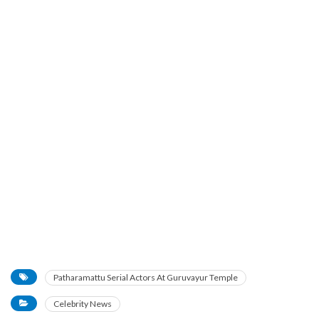
Patharamattu Serial Actors At Guruvayur Temple
Celebrity News