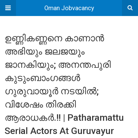
Oman Jobvacancy
ഉണ്ണികണ്ണനെ കാണാൻ
അഭിയും ജലജയും
ജാനകിയും; അനന്തപുരി
കുടുംബാംഗങ്ങൾ
ഗുരുവായൂർ നടയിൽ;
വിശേഷം തിരക്കി
ആരാധകർ.!! | Patharamattu
Serial Actors At Guruvayur