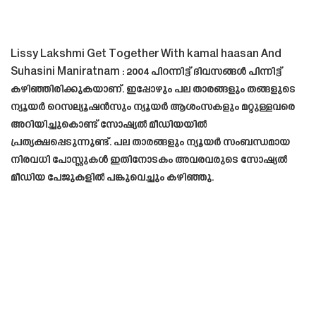
Lissy Lakshmi Get Together With kamal haasan And
Suhasini Maniratnam : 2004 പിറന്നിട്ട് ദിവസങ്ങൾ പിന്നിട്ട്
കഴിഞ്ഞിരിക്കുകയാണ്. ഇപ്പോഴും പല താരങ്ങളും തങ്ങളുടെ
ന്യൂയർ റെസല്യൂഷൻസും ന്യൂയർ ആശംസകളും മറ്റുള്ളവരെ
അറിയിച്ചുകൊണ്ട് സോഷ്യൽ മീഡിയയിൽ
പ്രത്യക്ഷപ്പെടുന്നുണ്ട്. പല താരങ്ങളും ന്യൂയർ സംബന്ധമായ
നിരവധി പോസ്റ്റുകൾ ഇതിനോടകം അവരവരുടെ സോഷ്യൽ
മീഡിയ പേജുകളിൽ പങ്കുവെച്ചും കഴിഞ്ഞു.