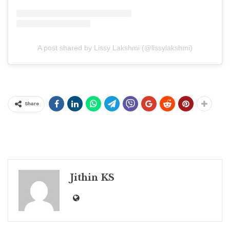
A post shared by Lissy Lakshmi (@lissylakshmi)
Share
Jithin KS