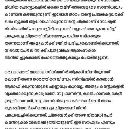
അതുകൊണ്ടുതന്നെ ഇടയ്ക്കിടെ പങ്കുവയ്ക്കുന്ന സോഷ്യൽ
മീഡിയ പോസ്റ്റുകളിൽ ഒക്കെ തമിഴ് താരങ്ങളുടെ സാന്നിധ്യവും
കാണാൻ കഴിയുന്നുണ്ട്. ഇപ്പോൾ താരം തന്റെ പ്രിയപ്പെട്ടവർക്ക്
ഒപ്പം ന്യൂയർ ആഘോഷിക്കുന്നതിന്റെ ചിത്രമാണ് സോഷ്യൽ
മീഡിയയിൽ പങ്കുവെച്ചിരിക്കുന്നത്. ന്യൂയർ അനുബന്ധിച്ച്
പങ്കുവെച്ച ചിത്രത്തിന് ഇപ്പോഴും വലിയ സ്വീകാര്യത
തന്നെയാണ് ആളുകൾക്കിടയിൽ ലഭിച്ചുകൊണ്ടിരിക്കുന്നത്.
നിരവധിപേർ ലിസിക്ക് പുതുവർഷ ആശംസകൾ
അറിയിച്ചുകൊണ്ട് രംഗത്തെത്തുകയും ചെയ്തിട്ടുണ്ട്.
ഒരുകാലത്ത് മലയാള സിനിമയിൽ തിളങ്ങി നിന്നിരുന്നത്
കൊണ്ട് തന്നെ താരത്തിനെ വീണ്ടും സിനിമയിൽ കാണാൻ
ആഗ്രഹിക്കുന്നവരുടെ എണ്ണവും കുറവല്ല. അതും കമന്റുകളിൽ
വ്യക്തമാക്കുന്ന കാര്യമാണ്. സുഹാസിനി, കമൽ ഹാസൻ, മകൾ
ശ്രുതി ഹാസൻ, സുഹാസിനിയുടെ ഭർത്താവ് മണി രത്നം
തുടങ്ങിയവർക്ക് ഒപ്പമുള്ള ചിത്രമാണ് ലിസി
പങ്കുവെച്ചിരിക്കുന്നത്. ചിത്രങ്ങൾക്ക് താഴെ നിരവധി പേർ
കമൻറുകൾ രേഖപ്പെടുത്തിയിട്ടുണ്ട്. ഈ സൗഹൃദം എന്നും