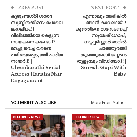
PREV POST
NEXT POST
കുടുംബശ്രീ ശാരദ
എന്നാലും അരികിൽ
സുസ്മിതക്ക് മനം പോലെ
ഞാൻ കാവലായ്.!!
മംഗല്യം.!!
കുഞ്ഞിനെ മാറോടണച്ച്
വില്ലത്തിയെ കെട്ടുന്ന
സുരേഷ് ​ഗോപി;
നായകനെ കണ്ടോ.!?
സൂപ്പർസ്റ്റാർ മാറിൽ
മറച്ചു വെച്ച വരനെ
ചാഞ്ഞുറങ്ങി
പരിചയപ്പെടുത്തി ഹരിത
കുഞ്ഞുമോൾ സ്നേഹം
നായർ.!! |
തുളുമ്പും വീഡിയോ.!! |
Chembarathi Serial
Suresh Gopi With
Actress Haritha Nair
Baby
Engagement
YOU MIGHT ALSO LIKE
More From Author
CELEBRITY NEWS
CELEBRITY NEWS