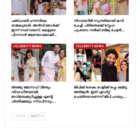
പഞ്ചാബി ഹൗസിലെ
നിറവയറിൽ സുന്ദരിയായി കവി
രാജകുമാരി; അൻവി മോൾക്ക്
ചേച്ചി; പ്രിയതമക്ക് സ്നേഹ
ഇന്ന് നാല് വയസ്, മകളുടെ
ചുംബനം നൽകി ബിജു ചേട്ടൻ,…
പിറന്നാൾ ആഘോഷമാക്കി…
CELEBRITY NEWS
CELEBRITY NEWS
അഞ്ജു ജോസഫ് വീണ്ടും
ജിപിക്ക് ശേഷം പേളിക്ക് ഒപ്പം മല്ലു
വിവാഹിതയായി;
അർജുൻ; ഇത് എഡിറ്റ്
ഭാവിയെക്കുറിച്ചുള്ള എന്റെ
ചെയ്തതാണെന്ന് ജിപി പറയും,…
പ്രതീക്ഷയും സ്വപ്‍നവും,…
PREV
NEXT