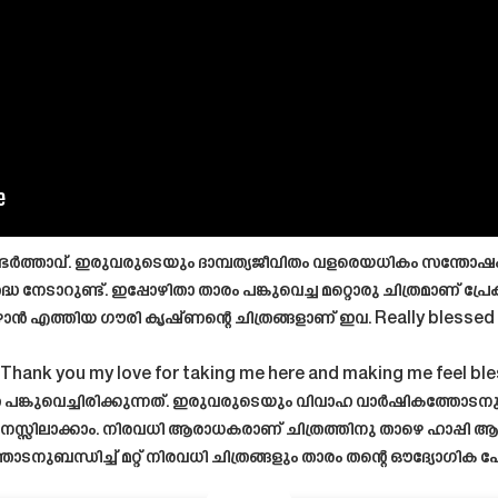
ർത്താവ്. ഇരുവരുടെയും ദാമ്പത്യജീവിതം വളരെയധികം സന്തോഷം
ധ നേടാറുണ്ട്. ഇപ്പോഴിതാ താരം പങ്കുവെച്ച മറ്റൊരു ചിത്രമാണ് പ്രേക
 എത്തിയ ഗൗരി കൃഷ്ണന്റെ ചിത്രങ്ങളാണ് ഇവ. Really blessed
 Thank you my love for taking me here and making me feel bl
 പങ്കുവെച്ചിരിക്കുന്നത്. ഇരുവരുടെയും വിവാഹ വാർഷികത്തോടനുബന
മനസ്സിലാക്കാം. നിരവധി ആരാധകരാണ് ചിത്രത്തിനു താഴെ ഹാപ്പി ആന
ുബന്ധിച്ച് മറ്റ് നിരവധി ചിത്രങ്ങളും താരം തന്റെ ഔദ്യോഗിക പേജില