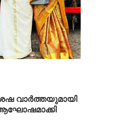
ശേഷ വാർത്തയുമായി
ം ആഘോഷമാക്കി