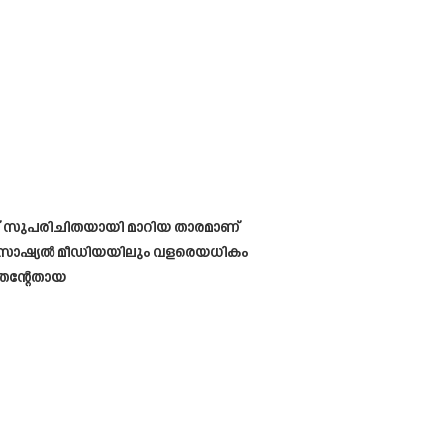
്ക് സുപരിചിതയായി മാറിയ താരമാണ്
ം സോഷ്യൽ മീഡിയയിലും വളരെയധികം
 തന്റേതായ