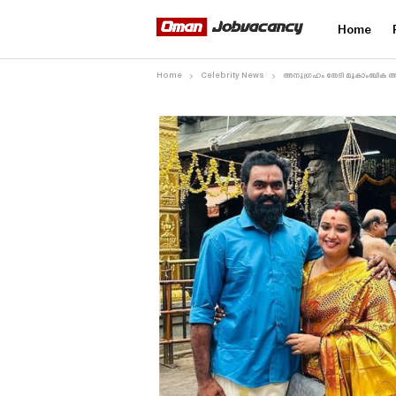
Home
Home
Celebrity News
അനുഗ്രഹം തേടി മൂകാംബിക അമ