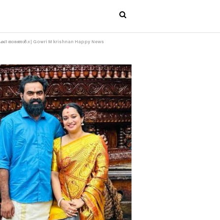
ി താരങ്ങൾ.!! | Gowri M krishnan Happy News