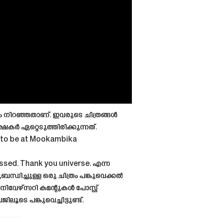
 നിറഞ്ഞതാണ്. ഇവരുടെ ചിത്രങ്ങൾ
്ഷകർ ഏറ്റെടുത്തിരിക്കുന്നത്.
 to be at Mookambika
essed. Thank you universe. എന്ന
്ധിച്ചുള്ള ഒരു ചിത്രം പങ്കുവെക്കൽ
ിവേഴ്സറി കമന്റുകൾ പോസ്റ്റ്
ൂടെ പങ്കുവെച്ചിട്ടുണ്ട്.