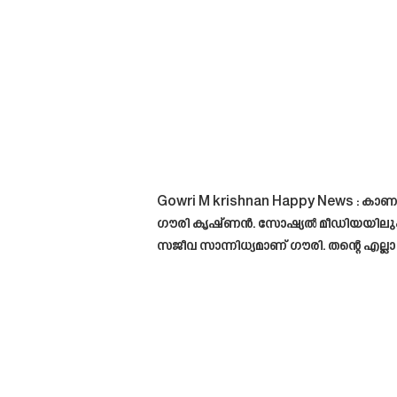
Gowri M krishnan Happy News : കാ
ഗൗരി കൃഷ്ണൻ. സോഷ്യൽ മീഡിയയിലും
സജീവ സാന്നിധ്യമാണ് ഗൗരി. തന്റെ എല്