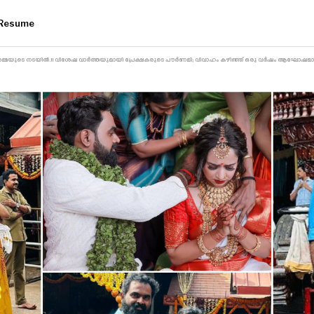
Resume
്മയുടെ നടയിൽ.!! വിശേഷ വാർത്തയുമായി പ്രേക്ഷകരുടെ പൗർണമി; വിവാഹം കഴിഞ്ഞ് ഒരു വർഷം ആഘോഷമാക്ക