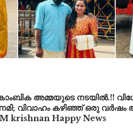
കാംബിക അമ്മയുടെ നടയിൽ.!! വി
ണമി; വിവാഹം കഴിഞ്ഞ് ഒരു വർഷ
i M krishnan Happy News