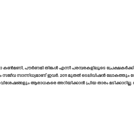
ണാ കൺമണി, പൗർണമി തിങ്കൾ എന്നീ പരമ്പരകളിലൂടെ പ്രേക്ഷകർക
 സജീവ സാന്നിധ്യമാണ് ഇവർ. 2011 മുതൽ ടെലിവിഷൻ ലോകത്തു
ലാ വിശേഷങ്ങളും ആരാധകരെ അറിയിക്കാൻ പ്രിയ താരം മടിക്കാറില്ല.