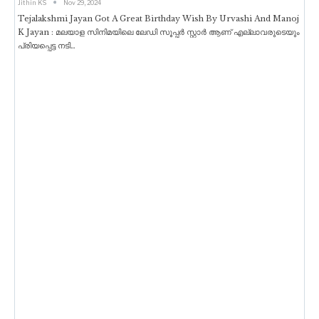
Jithin KS
Nov 29, 2024
Tejalakshmi Jayan Got A Great Birthday Wish By Urvashi And Manoj
K Jayan : മലയാള സിനിമയിലെ ലേഡി സൂപ്പർ സ്റ്റാർ ആണ് എല്ലാവരുടെയും
പ്രിയപ്പെട്ട നടി
…