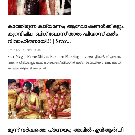
കാത്തിരുന്ന കല്യാണം; ആഘോഷങ്ങൾക്ക് ഒട്ടും
കുറവില്ല, ബിഗ് ബോസ് താരം ഷിയാസ് കരീം
വിവാഹിതനായി.!! | Star…
Jithin KS
Nov 29, 2024
Star Magic Fame Shiyas Kareem Marriage : മലയാളികൾക്ക് എല്ലാം
വളരെ പ്രിയപ്പെട്ട കലാകാരനാണ് ഷിയാസ് കരീം. ടെലിവിഷൻ ഷോകളിൽ
അടക്കം തിളങ്ങി മലയാളി
…
മൂന്ന് വർഷത്തെ പ്രണയം; അഖിൽ എൻആർഡി