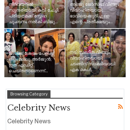
നിറവയറിൽ
അഞ്ജു ജോസഫ് വീണ്ടും
സുന്ദരിയായി കവി ചേച്ചി;
വിവാഹിതയായി;
പ്രിയതമക്ക് സ്നേഹ
ഭാവിയെക്കുറിച്ചുള്ള
ചുംബനം നൽകി ബിജു…
എന്റെ പ്രതീക്ഷയും…
നടി സംഗീത വീണ്ടും
ജിപിക്ക് ശേഷം പേളിക്ക്
വിവാഹിതയായി;
ഒപ്പം മല്ലു അർജുൻ;
ചടങ്ങിന് സാക്ഷിയായി
ഇത് എഡിറ്റ്
ഏക മകൾ,
ചെയ്തതാണെന്ന്…
ജയറാമേട്ടൻ…
Browsing Category
Celebrity News
Celebrity News