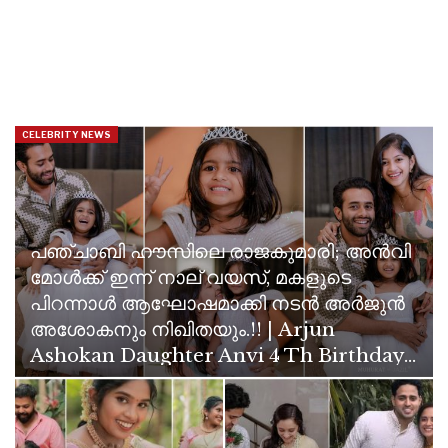
CELEBRITY NEWS
പഞ്ചാബി ഹൗസിലെ രാജകുമാരി; അൻവി
മോൾക്ക് ഇന്ന് നാല് വയസ്, മകളുടെ
പിറന്നാൾ ആഘോഷമാക്കി നടൻ അർജുൻ
അശോകനും നിഖിതയും.!! | Arjun
Ashokan Daughter Anvi 4 Th Birthday…
Jithin KS
Nov 30, 2024