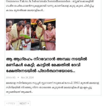
Guinness Pakru At Sabarimala Sannidhanandan : സ്റ്റേജ് ഷോകളിൽ
ഗംഭീര പെർഫോമൻസുകളുമായി വന്നു കാണികളെ കുടു കുടെ ചിരിപ്പിച്ച
കാലം മുതൽക്കേ മലയാളികൾ
…
ആ ആഗ്രഹം നിറവേറാൻ അമ്പല നടയിൽ
മണികൾ കെട്ടി; കാട്ടില്‍ മേക്കതില്‍ ദേവി
ക്ഷേത്രനടയിൽ പ്രാർത്ഥനയോടെ…
Jithin KS
Nov 24, 2024
മലയാള സിനിമയുടെ സൂപ്പർ സ്റ്റാറാണ് സുരേഷ് ഗോപി. 1965 മുതൽ മലയാള
സിനിമയിൽ നിറഞ്ഞു നിന്ന താരത്തെ കൂടുതൽ മലയാളികൾ ഇഷ്ടപ്പെട്ടു
തുടങ്ങിയത് ആക്ഷൻ
…
PREV
NEXT