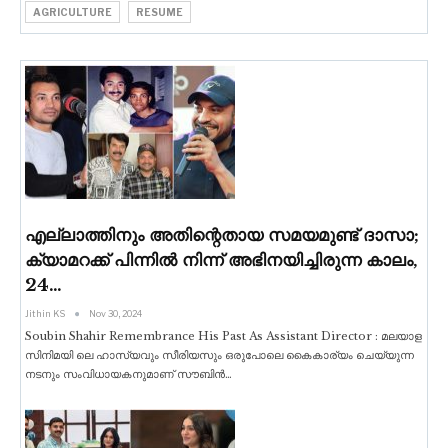
AGRICULTURE
RESUME
എല്ലാത്തിനും അതിന്റെതായ സമയമുണ്ട് ദാസാ;
ക്യാമറക്ക് പിന്നിൽ നിന്ന് അഭിനയിച്ചിരുന്ന കാലം,
24…
Jithin KS
Nov 30, 2024
Soubin Shahir Remembrance His Past As Assistant Director : മലയാള
സിനിമയി ലെ ഹാസ്യവും സീരിയസും ഒരുപോലെ കൈകാര്യം ചെയ്യുന്ന
നടനും സംവിധായകനുമാണ് സൗബിൻ
…