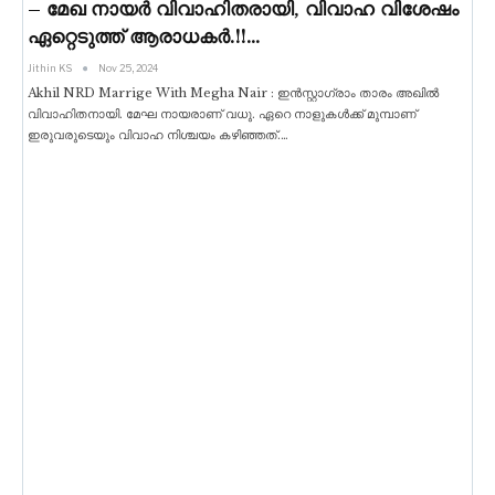
– മേഖ നായർ വിവാഹിതരായി, വിവാഹ വിശേഷം
ഏറ്റെടുത്ത് ആരാധകർ.!!…
Jithin KS
Nov 25, 2024
Akhil NRD Marrige With Megha Nair : ഇൻസ്റ്റാഗ്രാം താരം അഖിൽ
വിവാഹിതനായി. മേഘ നായരാണ് വധു. ഏറെ നാളുകൾക്ക് മുമ്പാണ്
ഇരുവരുടെയും വിവാഹ നിശ്ചയം കഴിഞ്ഞത്.
…