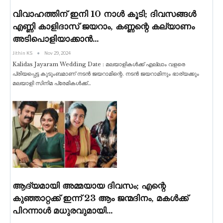
വിവാഹത്തിന് ഇനി 10 നാൾ കൂടി; ദിവസങ്ങൾ
എണ്ണി കാളിദാസ് ജയറാം, കണ്ണന്റെ കല്യാണം
അടിപൊളിയാക്കാൻ…
Jithin KS
Nov 29, 2024
Kalidas Jayaram Wedding Date : മലയാളികൾക്ക് എല്ലാം വളരെ
പ്രിയപ്പെട്ട കുടുംബമാണ് നടൻ ജയറാമിന്റെ. നടൻ ജയറാമിനും ഭാര്യക്കും
മലയാളി സിനിമ പ്രേമികൾക്ക്
…
ആദ്യമായി അമ്മയായ ദിവസം; എന്റെ
കുഞ്ഞാറ്റക്ക് ഇന്ന് 23 ആം ജന്മദിനം, മകൾക്ക്
പിറന്നാൾ മധുരവുമായി…