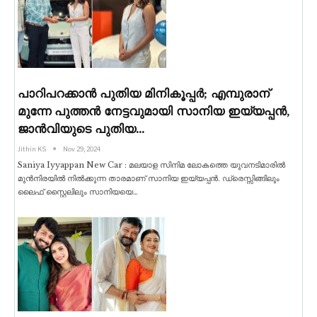
പാറിപറക്കാൻ പുതിയ മിനികൂപ്പർ; എമ്പുരാന്
മുന്നേ പുത്തൻ നേട്ടവുമായി സാനിയ ഇയ്യപ്പൻ,
ജാൻവിയുടെ പുതിയ…
Jithin KS
Nov 29, 2024
Saniya Iyyappan New Car : മലയാള സിനിമ ലോകത്തെ യുവനടിമാരിൽ
മുൻനിരയിൽ നിൽക്കുന്ന താരമാണ് സാനിയ ഇയ്യപ്പൻ. ഡ്രെസ്സിങ്ങിലും
ലൈഫ് സ്റ്റൈലിലും സാനിയയെ
…