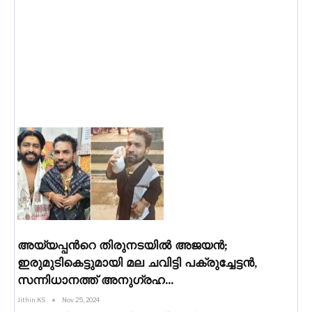
അയ്യപ്പൻറെ തിരുനടയിൽ അജയൻ;
ഇരുമുടികെട്ടുമായി മല ചവിട്ടി പക്രുച്ചേട്ടൻ,
സന്നിധാനത്ത് അനുഗ്രഹ…
Jithin KS
Nov 25, 2024