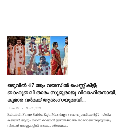
ഒടുവിൽ 47 ആം വയസിൽ പെണ്ണ് കിട്ടി;
ബാഹുബലി താരം സുബ്ബരാജു വിവാഹിതനായി,
കുമാര വർമക്ക് ആശംസയുമായി…
Jithin KS
Nov 29, 2024
Bahubali Fame Subba Raju Marriage : ബാഹുബലി പാർട്ട്‌ 2 സിനിമ
കണ്ടവർ ആരും തന്നെ മറക്കാൻ ഇടയില്ലാത്ത താരമാണ് സുബ്ബരാജു.
വില്ലൻ റോളുകളിൽ അടക്കം ശ്രദ്ധേയ
…