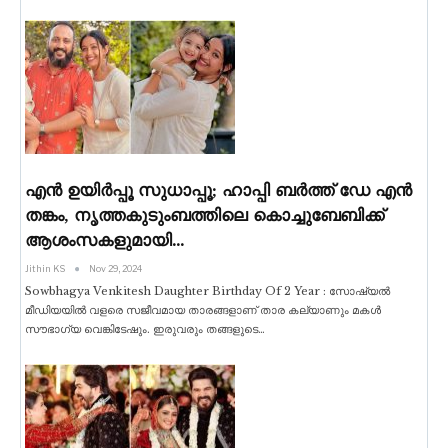
എൻ ഉയിർപ്പൂ സുധാപ്പൂ; ഹാപ്പി ബർത്ത് ഡേ എൻ
തങ്കം, നൃത്തകുടുംബത്തിലെ കൊച്ചുബേബിക്ക്
ആശംസകളുമായി…
Jithin KS
Nov 29, 2024
Sowbhagya Venkitesh Daughter Birthday Of 2 Year : സോഷ്യൽ
മീഡിയയിൽ വളരെ സജീവമായ താരങ്ങളാണ് താര കല്യാണും മകൾ
സൗഭാഗ്യ വെങ്കിടേഷും. ഇരുവരും തങ്ങളുടെ
…