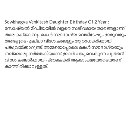
Sowbhagya Venkitesh Daughter Birthday Of 2 Year :
സോഷ്യൽ മീഡിയയിൽ വളരെ സജീവമായ താരങ്ങളാണ്
താര കല്യാണും മകൾ സൗഭാഗ്യ വെങ്കിടേഷും. ഇരുവരും
തങ്ങളുടെ എല്ലാ വിശേഷങ്ങളും ആരാധകർക്കായി
പങ്കുവയ്ക്കാറുണ്ട്. അമ്മയെപ്പോലെ മകൾ സൗഭാഗ്യയും
നല്ലൊരു നർത്തകിയാണ്. ഇവർ പങ്കുവെക്കുന്ന പുത്തൻ
വിശേഷങ്ങൾക്കായി പ്രേക്ഷകർ ആകാംക്ഷയോടെയാണ്
കാത്തിരിക്കാറുള്ളത്.