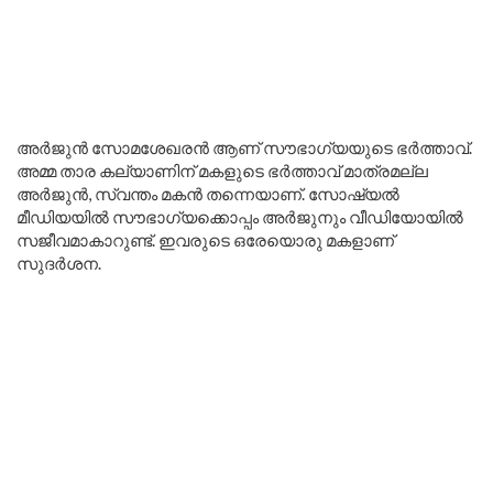
അർജുൻ സോമശേഖരൻ ആണ് സൗഭാഗ്യയുടെ ഭർത്താവ്.
അമ്മ താര കല്യാണിന് മകളുടെ ഭർത്താവ് മാത്രമല്ല
അർജുൻ, സ്വന്തം മകൻ തന്നെയാണ്. സോഷ്യൽ
മീഡിയയിൽ സൗഭാഗ്യക്കൊപ്പം അർജുനും വീഡിയോയിൽ
സജീവമാകാറുണ്ട്. ഇവരുടെ ഒരേയൊരു മകളാണ്
സുദർശന.