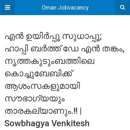
Oman Jobvacancy
എൻ ഉയിർപ്പൂ സുധാപ്പൂ;
ഹാപ്പി ബർത്ത് ഡേ എൻ തങ്കം,
നൃത്തകുടുംബത്തിലെ
കൊച്ചുബേബിക്ക്
ആശംസകളുമായി
സൗഭാഗ്യയും
താരകല്യാണും.!! |
Sowbhagya Venkitesh