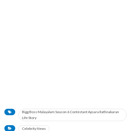
Bigg Boss Malayalam Season 6 Contestant Apsara Rathnakaran
Life Story
Celebrity News