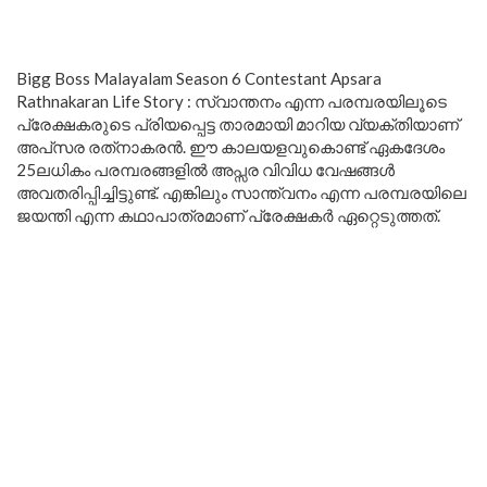
Bigg Boss Malayalam Season 6 Contestant Apsara
Rathnakaran Life Story : സ്വാന്തനം എന്ന പരമ്പരയിലൂടെ
പ്രേക്ഷകരുടെ പ്രിയപ്പെട്ട താരമായി മാറിയ വ്യക്തിയാണ്
അപ്‌സര രത്‌നാകരന്‍. ഈ കാലയളവുകൊണ്ട് ഏകദേശം
25ലധികം പരമ്പരങ്ങളിൽ അപ്സര വിവിധ വേഷങ്ങൾ
അവതരിപ്പിച്ചിട്ടുണ്ട്. എങ്കിലും സാന്ത്വനം എന്ന പരമ്പരയിലെ
ജയന്തി എന്ന കഥാപാത്രമാണ് പ്രേക്ഷകർ ഏറ്റെടുത്തത്.