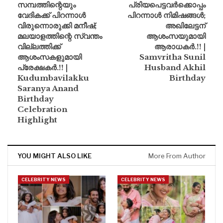
സമ്പത്തിന്റെയും
പ്രിയപെട്ടവർക്കൊപ്പം
വേദികക്ക് പിറന്നാൾ
പിറന്നാൾ നിമിഷങ്ങൾ;
വിരുന്നൊരുക്കി മനീഷ്;
അഖിലേട്ടന്
മലയാളത്തിന്റെ സ്വന്തം
ആശംസയുമായി
വില്ലത്തിക്ക്
ആരാധകർ.!! |
ആശംസകളുമായി
Samvritha Sunil
പ്രേക്ഷകർ.!! |
Husband Akhil
Kudumbavilakku
Birthday
Saranya Anand
Birthday
Celebration
Highlight
YOU MIGHT ALSO LIKE
More From Author
CELEBRITY NEWS
CELEBRITY NEWS