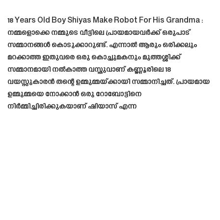
18 Years Old Boy Shiyas Make Robot For His Grandma :
നമ്മളൊക്കെ നമ്മുടെ വീട്ടിലെ പ്രായമായവർക്ക് ഒരുപാട്
സമ്മാനങ്ങൾ കൊടുക്കാറുണ്ട്. എന്നാൽ ആരും ഒരിക്കലും
മറക്കാത്ത ഇതുവരെ ഒരു കൊച്ചുമകനും മുത്തശ്ശിക്ക്
സമ്മാനമായി നൽകാത്ത വസ്തുവാണ് കണ്ണൂരിലെ 18
വയസ്സുകാരൻ തന്റെ ഉമ്മുമ്മയ്ക്കായി സമ്മാനിച്ചത്. പ്രായമായ
ഉമ്മുമ്മയെ നോക്കാൻ ഒരു റോബോട്ടിനെ
നിർമ്മിച്ചിരിക്കുകയാണ് ഷിയാസ് എന്ന