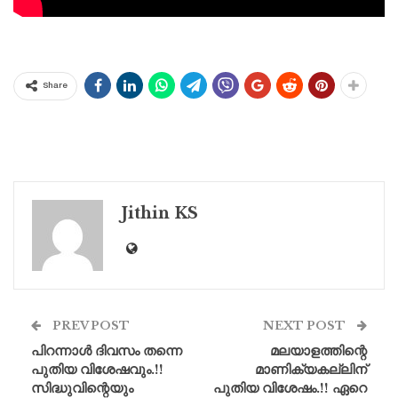
Share
Jithin KS
PREV POST
NEXT POST
പിറന്നാൾ ദിവസം തന്നെ
മലയാളത്തിന്റെ
പുതിയ വിശേഷവും.!!
മാണിക്യകല്ലിന്
സിദ്ധുവിന്റെയും
പുതിയ വിശേഷം.!! ഏറെ