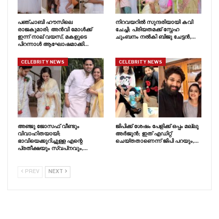
പഞ്ചാബി ഹൗസിലെ
നിറവയറിൽ സുന്ദരിയായി കവി
രാജകുമാരി; അൻവി മോൾക്ക്
ചേച്ചി; പ്രിയതമക്ക് സ്നേഹ
ഇന്ന് നാല് വയസ്, മകളുടെ
ചുംബനം നൽകി ബിജു ചേട്ടൻ,…
പിറന്നാൾ ആഘോഷമാക്കി…
CELEBRITY NEWS
CELEBRITY NEWS
അഞ്ജു ജോസഫ് വീണ്ടും
ജിപിക്ക് ശേഷം പേളിക്ക് ഒപ്പം മല്ലു
വിവാഹിതയായി;
അർജുൻ; ഇത് എഡിറ്റ്
ഭാവിയെക്കുറിച്ചുള്ള എന്റെ
ചെയ്തതാണെന്ന് ജിപി പറയും,…
പ്രതീക്ഷയും സ്വപ്‍നവും,…
PREV
NEXT