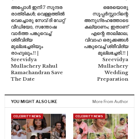
അപ്പോൾ ഇനി 7 സുന്ദര
ഒരേയൊരു
രാത്രികൾ; വെള്ളത്തിൽ
സൂപ്പർസ്റ്റാറിന്റെ
വെച്ചൊരു സേവ് ദി ഡേറ്റ്
അനുഗ്രഹത്തോടെ
വീഡിയോ, സന്തോഷ
കല്യാണം; ഇതാണ്
വാർത്ത പങ്കുവെച്ച്
എന്റെ താലിമാല,
ശ്രീവിദ്യ
വിവാഹ ഒരുക്കങ്ങൾ
മുല്ലച്ചേരിയും
പങ്കുവെച്ച് ശ്രീവിദ്യ
രാഹുലും.!! |
മുല്ലച്ചേരി.!! |
Sreevidya
Sreevidya
Mullachery Rahul
Mullachery
Ramachandran Save
Wedding
The Date
Preparation
YOU MIGHT ALSO LIKE
More From Author
CELEBRITY NEWS
CELEBRITY NEWS