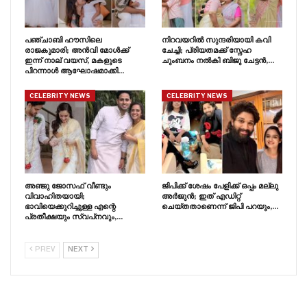
പഞ്ചാബി ഹൗസിലെ
നിറവയറിൽ സുന്ദരിയായി കവി
രാജകുമാരി; അൻവി മോൾക്ക്
ചേച്ചി; പ്രിയതമക്ക് സ്നേഹ
ഇന്ന് നാല് വയസ്, മകളുടെ
ചുംബനം നൽകി ബിജു ചേട്ടൻ,…
പിറന്നാൾ ആഘോഷമാക്കി…
CELEBRITY NEWS
CELEBRITY NEWS
അഞ്ജു ജോസഫ് വീണ്ടും
ജിപിക്ക് ശേഷം പേളിക്ക് ഒപ്പം മല്ലു
വിവാഹിതയായി;
അർജുൻ; ഇത് എഡിറ്റ്
ഭാവിയെക്കുറിച്ചുള്ള എന്റെ
ചെയ്തതാണെന്ന് ജിപി പറയും,…
പ്രതീക്ഷയും സ്വപ്‍നവും,…
PREV
NEXT