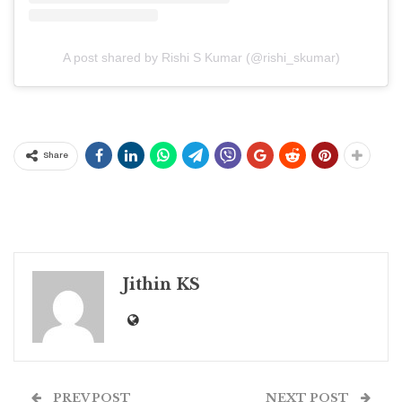
A post shared by Rishi S Kumar (@rishi_skumar)
Share
Jithin KS
PREV POST
NEXT POST