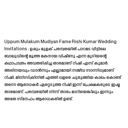
Uppum Mulakum Mudiyan Fame Rishi Kumar Wedding
Invitations : ഉപ്പും മുളക് പരമ്പരയിൽ പാറമട വീട്ടിലെ
ബാലുവിന്റെ മൂത്ത മകനായ വിഷ്ണു എന്ന മുടിയന്റെ
കഥാപാത്രം അവതരിപ്പിച്ച താരമാണ് റിഷി എസ് കുമാർ.
അഭിനയവും ഡാൻസും എല്ലാമായി സജീവ സാന്നിധ്യമാണ്
റിഷി. മിനിസ്‌ക്രീനിൽ എത്തി വളരെ ചുരുങ്ങിയ കാലം കൊണ്ട്
തന്നെ ആരാധകർ ഏറ്റെടുത്ത റിഷി ഇന്ന് പ്രേക്ഷകരുടെ ഇഷ്ട
താരമാണ്. പരമ്പരയിൽ നിന്ന് താരം മാറിയെങ്കിലും ഇന്നും
അതേ സ്നേഹം ആരാധകരിൽ ഉണ്ട്.