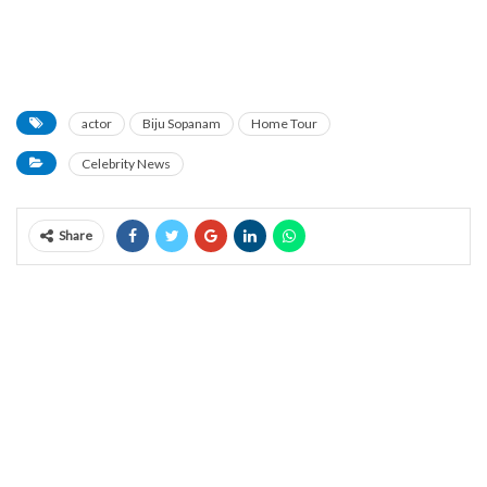
actor
Biju Sopanam
Home Tour
Celebrity News
Share