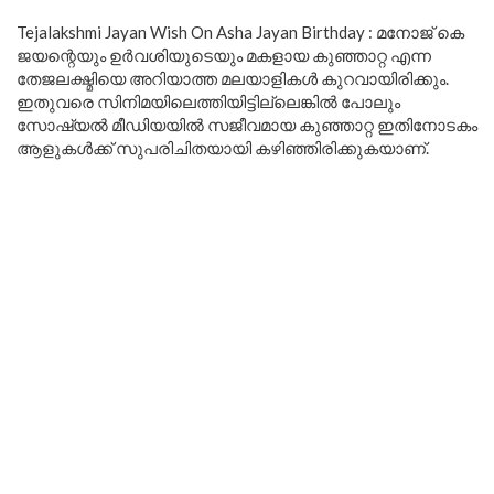
Tejalakshmi Jayan Wish On Asha Jayan Birthday : മനോജ് കെ
ജയന്റെയും ഉർവശിയുടെയും മകളായ കുഞ്ഞാറ്റ എന്ന
തേജലക്ഷ്മിയെ അറിയാത്ത മലയാളികൾ കുറവായിരിക്കും.
ഇതുവരെ സിനിമയിലെത്തിയിട്ടില്ലെങ്കിൽ പോലും
സോഷ്യൽ മീഡിയയിൽ സജീവമായ കുഞ്ഞാറ്റ ഇതിനോടകം
ആളുകൾക്ക് സുപരിചിതയായി കഴിഞ്ഞിരിക്കുകയാണ്.