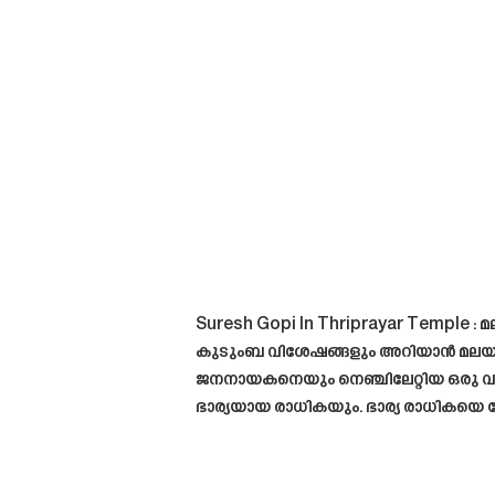
Suresh Gopi In Thriprayar Temple :
കുടുംബ വിശേഷങ്ങളും അറിയാൻ മലയാള
ജനനായകനെയും നെഞ്ചിലേറ്റിയ ഒരു വലി
ഭാര്യയായ രാധികയും. ഭാര്യ രാധികയെ ചേർ