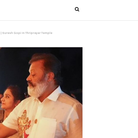
ം.!! | Suresh Gopi In Thriprayar Temple