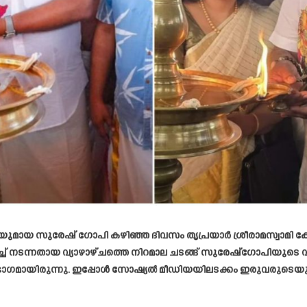
ത്രിയുമായ സുരേഷ് ഗോപി കഴിഞ്ഞ ദിവസം തൃപ്രയാർ ശ്രീരാമസ്വാമി ക
് നടന്നതായ വ്യാഴാഴ്ചത്തെ നിറമാല ചടങ്ങ് സുരേഷ്‌ഗോപിയുടെ 
െ ഭാഗമായിരുന്നു. ഇപ്പോൾ സോഷ്യൽ മീഡിയയിലടക്കം ഇരുവരുടെ