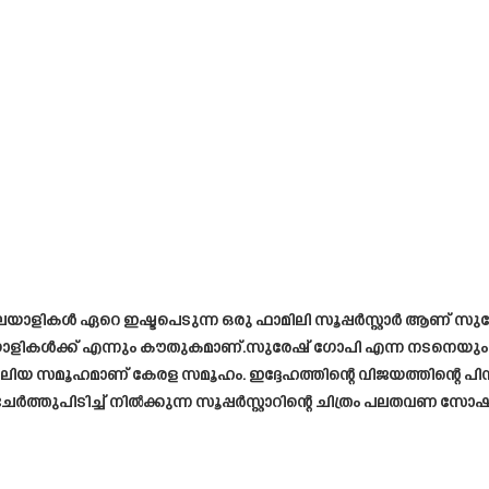
 മലയാളികൾ ഏറെ ഇഷ്ടപെടുന്ന ഒരു ഫാമിലി സൂപ്പർസ്റ്റാർ ആണ് സു
ികൾക്ക് എന്നും കൗതുകമാണ്.സുരേഷ് ഗോപി എന്ന നടനെയും ര
യ സമൂഹമാണ് കേരള സമൂഹം. ഇദ്ദേഹത്തിന്റെ വിജയത്തിന്റെ പിന്ന
ത്തുപിടിച്ച് നിൽക്കുന്ന സൂപ്പർസ്റ്റാറിന്റെ ചിത്രം പലതവണ സോഷ്യ