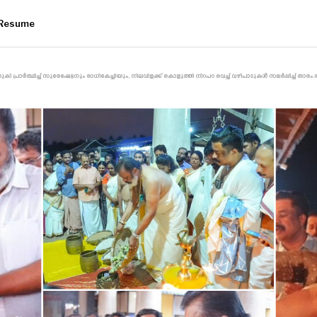
Resume
 പ്രാർത്ഥിച്ച് സുരേഷേട്ടനും രാധികേച്ചിയും, നിലവിളക്ക് കൊളുത്തി നിറപറ വെച്ച് വഴിപാടുകൾ സമർപ്പിച്ച് താര