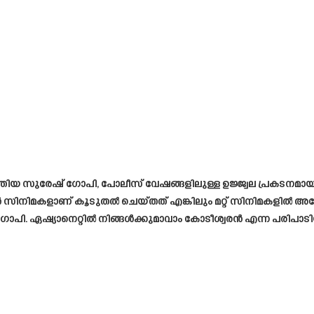
ിയ സുരേഷ് ഗോപി, പോലീസ് വേഷങ്ങളിലുള്ള ഉജ്ജ്വല പ്രകടനമാ
ൻ സിനിമകളാണ് കൂടുതൽ ചെയ്തത് എങ്കിലും മറ്റ് സിനിമകളിൽ അദ്ദ
പി. ഏഷ്യാനെറ്റിൽ നിങ്ങൾക്കുമാവാം കോടീശ്വരൻ എന്ന പരി