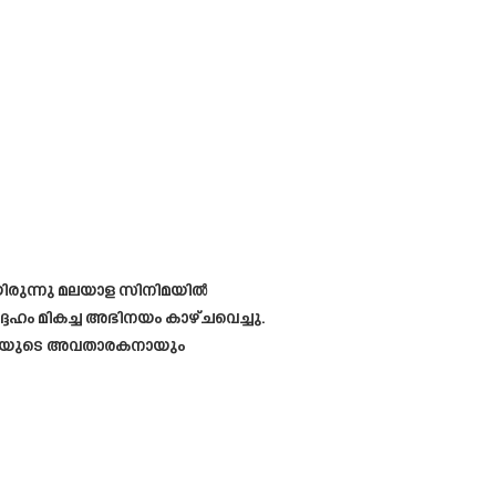
യിരുന്നു മലയാള സിനിമയിൽ
േഹം മികച്ച അഭിനയം കാഴ്ചവെച്ചു.
പാടിയുടെ അവതാരകനായും