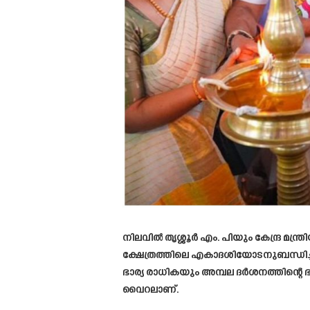
നിലവിൽ തൃശ്ശൂർ എം. പിയും കേന്ദ്ര മന്
ക്ഷേത്രത്തിലെ എകാദശിയോടനുബന്ധിച്ച
ഭാര്യ രാധികയും അമ്പല ദർശനത്തിന്റ
വൈറലാണ്.