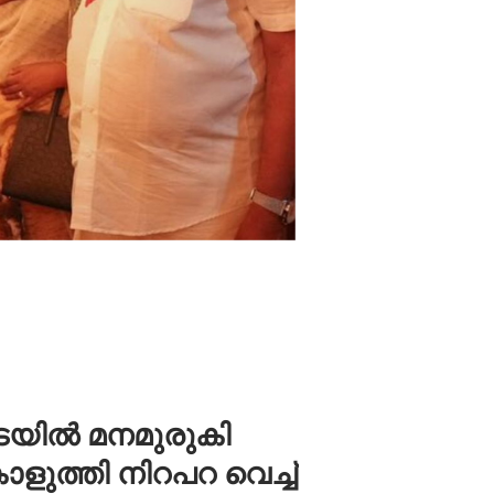
നടയിൽ മനമുരുകി
കൊളുത്തി നിറപറ വെച്ച്