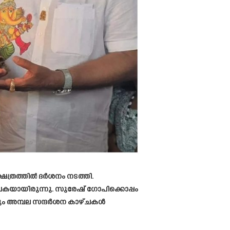
്ഷേത്രത്തിൽ ദർശനം നടത്തി.
വകയായിരുന്നു. സുരേഷ് ഗോപിക്കൊപ്പം
യും അമ്പല സന്ദർശന കാഴ്ചകൾ