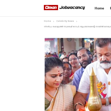
Home
Home
Celebrity News
നിറദീപം കൊളുത്തി സുരേഷ് ഗോപി; തൃപ്രയാരപ്പന്റെ നടയിൽ മനമുരുകി