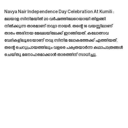
Navya Nair Independence Day Celebration At Kumili :
മലയാള സിനിമയിൽ 20 വർഷത്തിലേറെയായി തിളങ്ങി
നിൽക്കുന്ന താരമാണ് നവ്യാ നായർ. തന്റെ 16 വയസ്സിലാണ്
താരം അഭിനയ മേഖലയിലേക്ക് ഇറങ്ങിയത്. കലോത്സവ
വേദികളിലൂടെയാണ് നവ്യ സിനിമ ലോകത്തേക്ക് എത്തിയത്.
തന്റെ ചെറുപ്രായത്തിലും വളരെ പക്വതയാർന്ന കഥാപാത്രങ്ങൾ
ചെയ്തു മനോഹരമാക്കാൻ താരത്തിന് സാധിച്ചു.