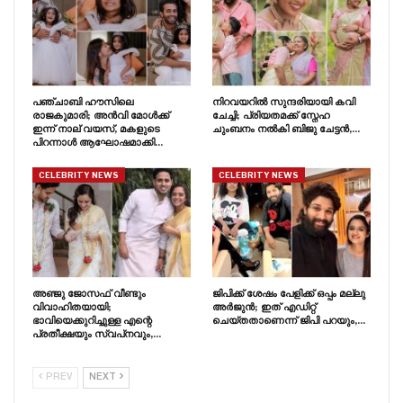
പഞ്ചാബി ഹൗസിലെ
നിറവയറിൽ സുന്ദരിയായി കവി
രാജകുമാരി; അൻവി മോൾക്ക്
ചേച്ചി; പ്രിയതമക്ക് സ്നേഹ
ഇന്ന് നാല് വയസ്, മകളുടെ
ചുംബനം നൽകി ബിജു ചേട്ടൻ,…
പിറന്നാൾ ആഘോഷമാക്കി…
CELEBRITY NEWS
CELEBRITY NEWS
അഞ്ജു ജോസഫ് വീണ്ടും
ജിപിക്ക് ശേഷം പേളിക്ക് ഒപ്പം മല്ലു
വിവാഹിതയായി;
അർജുൻ; ഇത് എഡിറ്റ്
ഭാവിയെക്കുറിച്ചുള്ള എന്റെ
ചെയ്തതാണെന്ന് ജിപി പറയും,…
പ്രതീക്ഷയും സ്വപ്‍നവും,…
PREV
NEXT