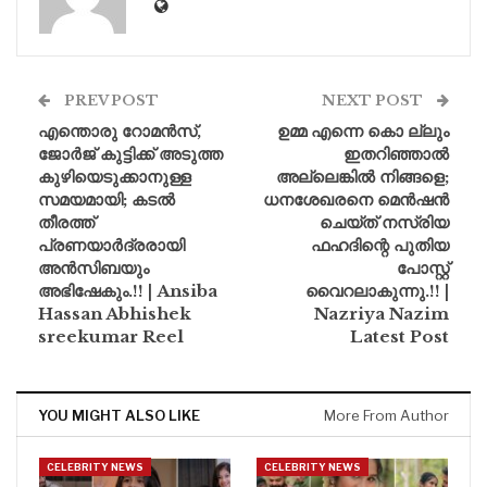
PREV POST
NEXT POST
എന്തൊരു റോമൻസ്,
ഉമ്മ എന്നെ കൊ ല്ലും
ജോർജ് കുട്ടിക്ക് അടുത്ത
ഇതറിഞ്ഞാൽ
കുഴിയെടുക്കാനുള്ള
അല്ലെങ്കിൽ നിങ്ങളെ;
സമയമായി; കടൽ
ധനശേഖരനെ മെൻഷൻ
തീരത്ത്
ചെയ്‌ത്‌ നസ്രിയ
പ്രണയാർദ്രരായി
ഫഹദിന്റെ പുതിയ
അൻസിബയും
പോസ്റ്റ്
അഭിഷേകും.!! | Ansiba
വൈറലാകുന്നു.!! |
Hassan Abhishek
Nazriya Nazim
sreekumar Reel
Latest Post
YOU MIGHT ALSO LIKE
More From Author
CELEBRITY NEWS
CELEBRITY NEWS