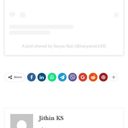
A post shared by Navya Nair (@navyanair143)
Share
Jithin KS