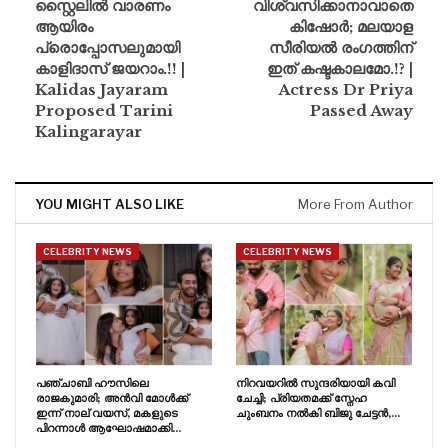
സ്റ്റൈലിൽ വാരണം
വിശ്വസിക്കാനാവാതെ
ആയിരം
കിഷോർ; മലയാള
പ്രൊപ്പോസലുമായി
സീരിയൽ രംഗത്തിന്
കാളിദാസ് ജയറാം.!! |
ഇത് കഷ്ടകാലമോ.!? |
Kalidas Jayaram
Actress Dr Priya
Proposed Tarini
Passed Away
Kalingarayar
YOU MIGHT ALSO LIKE
More From Author
CELEBRITY NEWS
CELEBRITY NEWS
പഞ്ചാബി ഹൗസിലെ
നിറവയറിൽ സുന്ദരിയായി കവി
രാജകുമാരി; അൻവി മോൾക്ക്
ചേച്ചി; പ്രിയതമക്ക് സ്നേഹ
ഇന്ന് നാല് വയസ്, മകളുടെ
ചുംബനം നൽകി ബിജു ചേട്ടൻ,…
പിറന്നാൾ ആഘോഷമാക്കി…