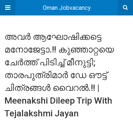
Oman Jobvacancy
അവർ ആഘോഷിക്കട്ടെ
മനോജേട്ടാ.!! കുഞ്ഞാറ്റയെ
ചേർത്ത് പിടിച്ച് മീനുട്ടി;
താരപുത്രിമാർ ഡേ ഔട്ട്
ചിത്രങ്ങൾ വൈറൽ.!! |
Meenakshi Dileep Trip With
Tejalakshmi Jayan