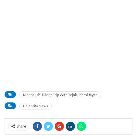
Meenakshi Dileep Trip With Tejalakshmi Jayan
Celebrity News
Share