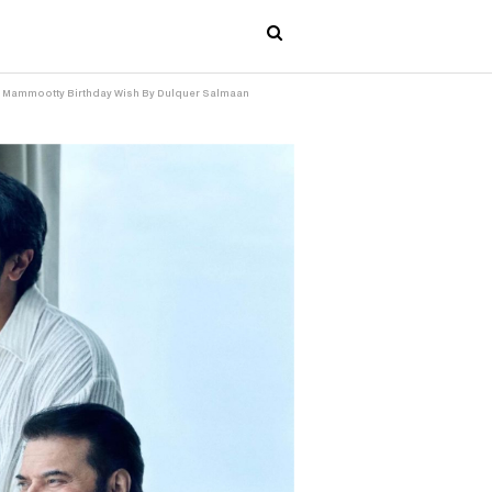
.!! | Mammootty Birthday Wish By Dulquer Salmaan