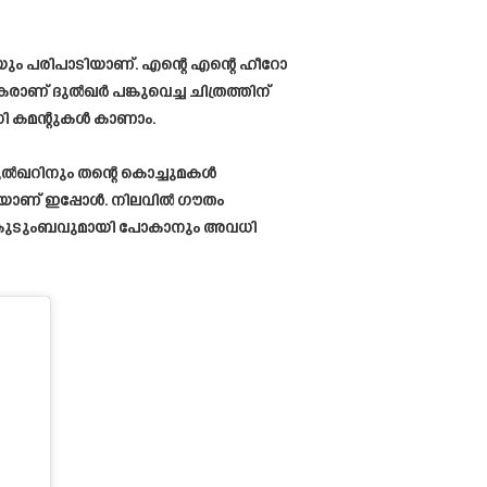
െയും പരിപാടിയാണ്. എന്റെ എന്റെ ഹീറോ
ണ് ദുൽഖർ പങ്കുവെച്ച ചിത്രത്തിന്
ധി കമന്റുകൾ കാണാം.
ദുൽഖറിനും തന്റെ കൊച്ചുമകൾ
ുകയാണ് ഇപ്പോൾ. നിലവിൽ ഗൗതം
ക്ക് കുടുംബവുമായി പോകാനും അവധി