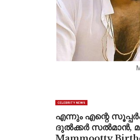
M
CELEBRITY NEWS
എന്നും എന്റെ സൂപ്പ
ദുൽക്കർ സൽമാൻ, മമ്
Mammootty Birth