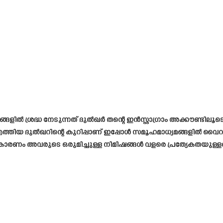
ളിൽ ശ്രദ്ധ നേടുന്നത് ദുൽഖർ തന്റെ ഇൻസ്റ്റാഗ്രാം അക്കൗണ്ടിലൂടെ 
്തിയ ദുൽഖറിന്റെ കുറിപ്പാണ് ഇപ്പോൾ സമൂഹമാധ്യമങ്ങളിൽ വൈറൽ 
കില്ല. കാരണം അവരുടെ ഒരുമിച്ചുള്ള നിമിഷങ്ങൾ വളരെ പ്രത്യേകതയ