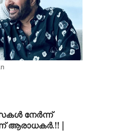
an
ംസകൾ നേർന്ന്
്ന് ആരാധകർ.!! |