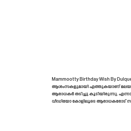
Mammootty Birthday Wish By Dulquer S
ആശംസകളുമായി എത്തുകയാണ് മലയാള സിന
ആരാധകർ തടിച്ചു കൂടിയിരുന്നു. എന്ന
വീഡിയോ കോളിലൂടെ ആരാധകരോട് സംസാരി