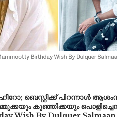
ammootty Birthday Wish By Dulquer Salma
ർഹീറോ; ബെസ്റ്റിക്ക് പിറന്നാൾ ആശ
മുക്കയും കുഞ്ഞിക്കയും പൊളിച്ചെന
day Wish By Dulquer Salmaan