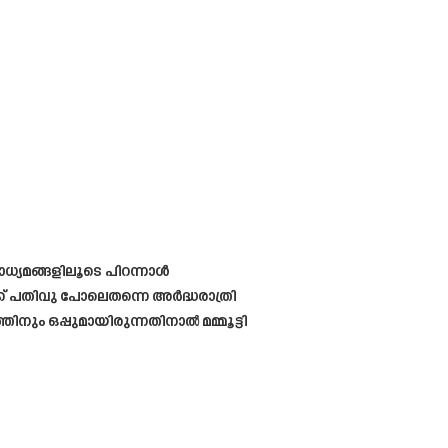
ാധ്യമങ്ങളിലൂടെ പിറന്നാൾ
 പതിവു പോലെതന്നെ അർദ്ധരാത്രി
ം ഒപ്പുമായിരുന്നതിനാൽ മമ്മൂട്ടി