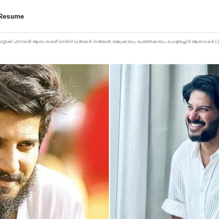
Resume
െസ്റ്റിക്ക് പിറന്നാൾ ആശംസകൾ നേർന്ന് ദുൽക്കർ സൽമാൻ, മമ്മുക്കയും കുഞ്ഞിക്കയും പൊളിച്ചെന്ന് ആരാധകർ