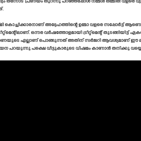
യം തന്നോട് പ്രണയം തുറന്നു പറഞ്ഞപ്പോൾ നമ്മൾ തമ്മിൽ വളരെ വ്യ
്.
്മി കൊച്ചിക്കാരനാണ് അദ്ദേഹത്തിന്റെ ഉമ്മാ വളരെ സപ്പോർട്ട് ആണെന
 ട്രീറ്റ്മെന്റിലാണ്. ഒന്നര വർഷത്തോളമായി ട്രീറ്റ്മെന്റ് തുടങ്ങിയിട
ം മോണയുടെ എല്ലാണ് പൊങ്ങുന്നത് അതിന് സർജറി ആവശ്യമാണ് ഈ ലു
യന പറയുന്നു പക്ഷെ വീട്ടുകാരുടെ വിഷമം കാണാൻ തനിക്കു വയ്യെന്