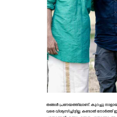
തങ്ങൾ പ്രണയത്തിലാണ്. കുറച്ചു നാള
വരെ വിശ്വസിച്ചിട്ടില്ല. കണ്ടാൽ നോർ