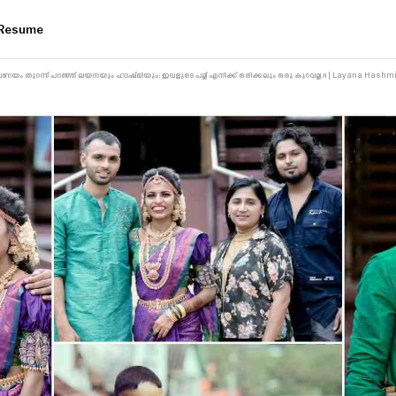
Resume
ണയം തുറന്ന് പറഞ്ഞ് ലയനയും ഹാഷ്മിയും; ഇവളുടെ പല്ല് എനിക്ക് ഒരിക്കലും ഒരു കുറവല്ല.!! | Layana Hash