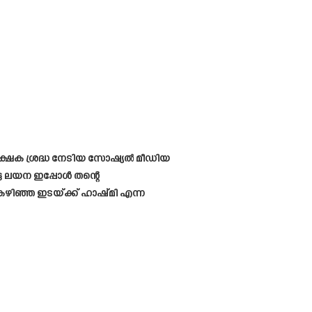
്രേക്ഷക ശ്രദ്ധ നേടിയ സോഷ്യൽ മീഡിയ
്ട ലയന ഇപ്പോൾ തന്റെ
കഴിഞ്ഞ ഇടയ്ക്ക് ഹാഷ്മി എന്ന