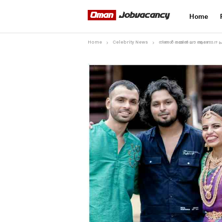
Home
Home
Celebrity News
നിങ്ങൾ തമ്മിൽ ലൗ ആണോ.!? പ്ര