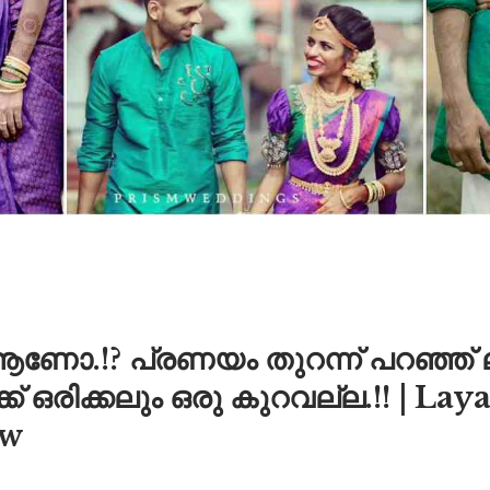
ആണോ.!? പ്രണയം തുറന്ന് പറഞ്ഞ് 
ക് ഒരിക്കലും ഒരു കുറവല്ല.!! | L
ew