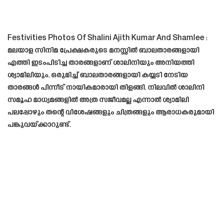
Festivities Photos Of Shalini Ajith Kumar And Shamlee :
മലയാള സിനിമ പ്രേക്ഷകരുടെ മനസ്സിൽ ബാലതാരങ്ങളായി
എത്തി ഇടംപിടിച്ച താരങ്ങളാണ് ശാലിനിയും അനിയത്തി
ശ്യാമിലിയും. ഒരുമിച്ച് ബാലതാരങ്ങളായി കയ്യടി നേടിയ
താരങ്ങൾ പിന്നീട് നായികമാരായി തിളങ്ങി. നിലവിൽ ശാലിനി
സമൂഹ മാധ്യമങ്ങളിൽ അത്ര സജീവമല്ല എന്നാൽ ശ്യാമിലി
പലപ്പോഴും തന്റെ വിശേഷങ്ങളും ചിത്രങ്ങളും ആരാധകരുമായി
പങ്കുവയ്ക്കാറുണ്ട്.