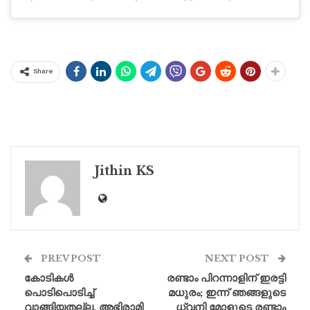
Share
Jithin KS
PREV POST
NEXT POST
കോടികൾ
രണ്ടാം പിറന്നാളിന് ഇരട്ടി
പൊടിപൊടിച്ച്
മധുരം; ഇന്ന് ഞങ്ങളുടെ
വാങ്ങിയതല്ല, അഭിരാമി
ധ്വനി മോളുടെ രണ്ടാം