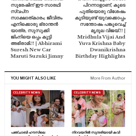
സുരേഷിന് ഈ സാരഥി
പിറന്നാളാണ്, കൂടെ
സ്വപ്‌ന
പുതിയൊരു വിശേഷം
സാക്ഷാത്കാരം; ജീവിതം
കൂടിയുണ്ട് യുവക്കൊപ്പം
എനിക്കൊരു ഭ്രാന്തൻ
സന്തോഷം പങ്കുവെച്ച്
യാത്ര, സുസുക്കി
മൃദുല വിജയ്.!! |
ജിംനിയെ ഒപ്പം കൂട്ടി
Mridhula Vijai And
അഭിരാമി.!! | Abhirami
Yuva Krishna Baby
Suresh New Car
Dwanikrishna
Maruti Suzuki Jimny
Birthday Highlights
YOU MIGHT ALSO LIKE
More From Author
CELEBRITY NEWS
CELEBRITY NEWS
പഞ്ചാബി ഹൗസിലെ
നിറവയറിൽ സുന്ദരിയായി കവി