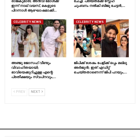
രാജകുമാരി; അൻവി മോൾക്ക്
ചേച്ചി; പ്രിയതമക്ക് സ്നേഹ
ഇന്ന് നാല് വയസ്, മകളുടെ
ചുംബനം നൽകി ബിജു ചേട്ടൻ,…
പിറന്നാൾ ആഘോഷമാക്കി…
CELEBRITY NEWS
CELEBRITY NEWS
അഞ്ജു ജോസഫ് വീണ്ടും
ജിപിക്ക് ശേഷം പേളിക്ക് ഒപ്പം മല്ലു
വിവാഹിതയായി;
അർജുൻ; ഇത് എഡിറ്റ്
ഭാവിയെക്കുറിച്ചുള്ള എന്റെ
ചെയ്തതാണെന്ന് ജിപി പറയും,…
പ്രതീക്ഷയും സ്വപ്‍നവും,…
PREV
NEXT