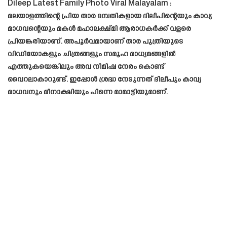
Dileep Latest Family Photo Viral Malayalam :
മലയാളത്തിന്റെ പ്രിയ താര ദമ്പതികളായ ദിലീപിന്റെയും കാവ്യ
മാധവന്റെയും മകൾ മഹാലക്ഷ്മി ആരാധകർക്ക് വളരെ
പ്രിയങ്കരിയാണ്. അപൂർവമായാണ് താര പുത്രിയുടെ
വിഡിയോകളും ചിത്രങ്ങളും സമൂഹ മാധ്യമങ്ങളിൽ
എത്തുകയെങ്കിലും അവ നിമിഷ നേരം കൊണ്ട്
വൈറലാകാറുണ്ട്. ഇപ്പോൾ ശ്രദ്ധ നേടുന്നത് ദിലീപും കാവ്യ
മാധവനും മീനാക്ഷിയും പിന്നെ മാമാട്ടിയുമാണ്.