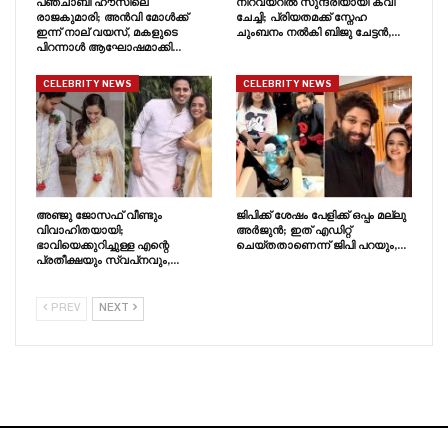
പഞ്ചാബി ഹൗസിലെ
നിറവയറിൽ സുന്ദരിയായി കവി
രാജകുമാരി; അൻവി മോൾക്ക്
ചേച്ചി; പ്രിയതമക്ക് സ്നേഹ
ഇന്ന് നാല് വയസ്, മകളുടെ
ചുംബനം നൽകി ബിജു ചേട്ടൻ,…
പിറന്നാൾ ആഘോഷമാക്കി…
CELEBRITY NEWS
CELEBRITY NEWS
അഞ്ജു ജോസഫ് വീണ്ടും
ജിപിക്ക് ശേഷം പേളിക്ക് ഒപ്പം മല്ലു
വിവാഹിതയായി;
അർജുൻ; ഇത് എഡിറ്റ്
ഭാവിയെക്കുറിച്ചുള്ള എന്റെ
ചെയ്തതാണെന്ന് ജിപി പറയും,…
പ്രതീക്ഷയും സ്വപ്‍നവും,…
PREV
NEXT