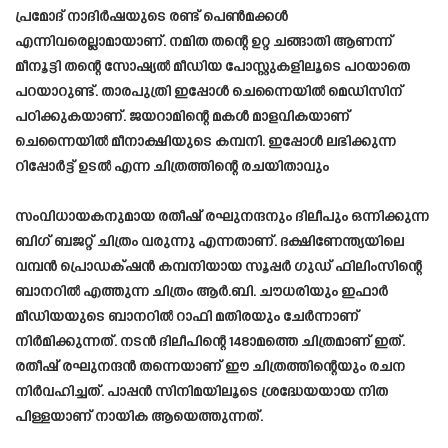
പ്രമോദ് നാദിർഷയുടെ രണ്ട് പെൺമക്കൾ
എന്നിവരെല്ലാമായാണ്. നമിത തന്റെ ഉറ്റ ചങ്ങാതി ആണന്ന്
മീനൂട്ടി തന്റെ സോഷ്യൽ മീഡിയ പോസ്റ്റുകളിലൂടെ പറയാതെ
പറയാറുണ്ട്. താരപുത്രി ഇപ്പോൾ ചെന്നൈയിൽ മെഡിസിന്
പഠിക്കുകയാണ്. ജയറാമിന്റെ മകൾ മാളവികയാണ്
ചെന്നൈയിൽ മീനാക്ഷിയുടെ കമ്പനി. ഇപ്പോൾ ലഭിക്കുന്ന
റിപ്പോർട്ട്‌ ഉടൽ എന്ന ചിത്രത്തിന്റെ രചയിതാവും
സംവിധായകനുമായ രതീഷ് രഘുനന്ദനും ദിലീപും ഒന്നിക്കുന്ന
ബിഗ് ബജറ്റ് ചിത്രം വരുന്നു എന്നതാണ്. ദക്ഷിണേന്ത്യയിലെ
വമ്പൻ പ്രൊഡക്‌ഷൻ കമ്പനിയായ സൂപ്പർ ഗുഡ് ഫിലിംസിന്റെ
ബാനറിൽ എത്തുന്ന ചിത്രം ആർ.ബി. ചൗധരിയും ഇഫാർ
മീഡിയയുടെ ബാനറിൽ റാഫി മതിരയും ചേർന്നാണ്
നിർമിക്കുന്നത്. നടൻ ദിലീപിന്റെ 148ാമത്തെ ചിത്രമാണ് ഇത്.
രതീഷ് രഘുനന്ദൻ തന്നെയാണ് ഈ ചിത്രത്തിന്റെയും രചന
നിർവഹിച്ചത്. പാപ്പൻ സിനിമയിലൂടെ ശ്രദ്ധേയയായ നിത
പിള്ളയാണ് നായിക ആയെത്തുന്നത്.