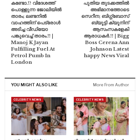
കണ്ടോ.!? വിദേശത്ത്
പുതിയ തുടക്കത്തിൽ
പൊള്ളുന്ന ജോലിയിൽ
അഭിമാനത്തോടെ
താരം; ലണ്ടനിൽ
സെറീന; ബിഗ്ഗ്‌ബോസ്
വാഹത്തിന് പെട്രോൾ
ബ്യൂട്ടി ക്യൂനിന്
അടിച്ച വീഡിയോ
ആസംസകളേകി
പങ്കുവെച്ച് താരം.!! |
ആരാധകർ.!! | Bigg
Manoj K Jayan
Boss Cerena Ann
Fulfilling Fuel At
Johnson Latest
Petrol Pumb In
happy News Viral
London
YOU MIGHT ALSO LIKE
More From Author
CELEBRITY NEWS
CELEBRITY NEWS