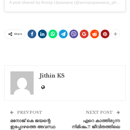
A post shared by Anoop Upaasana (@anoopupaasana_photography)
Share
Jithin KS
PREV POST
NEXT POST
മനോജ് കെ ജയന്റെ
ഏറെ കാത്തിരുന്ന
ഇപ്പോഴത്തെ അവസ്ഥ
നിമിഷം.!! ജീവിതത്തിലെ