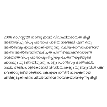
2008 ഓഗസ്റ്റ് 20 നാണു ഇവർ വിവാഹിതരായത്. ദീപ്തി
അഭിനയിച്ചു വിധു പ്രതാപ് പാടിയ നങ്ങേലി എന്ന ഒരു
ആൽബവും ഇവർ ഇറക്കിയിരുന്നു. വലിയ റെസ്പോൺസ്
ആണ് ആൽബത്തിന് ലഭിച്ചത്. പിന്നീട് ലോക്ക് ഡൌൺ
സമയത്ത് വിധു പ്രതാപും ദീപ്തിയും ചേർന്ന് യൂട്യൂബ്
ചാനലും തുടങ്ങിയിരുന്നു. പാട്ടും ഡാൻസും മാത്രമല്ല
നല്ല അടിപൊളി കോമഡി വീഡിയോകളും യൂട്യൂബിൽ പങ്ക്
വെക്കാറുണ്ട് താരങ്ങൾ. കോട്ടയം നസീർ നായകനായ
ചിരികുടുക്ക എന്ന ചിത്രത്തിലെ നായികയായിരുന്നു ദീപ്തി.