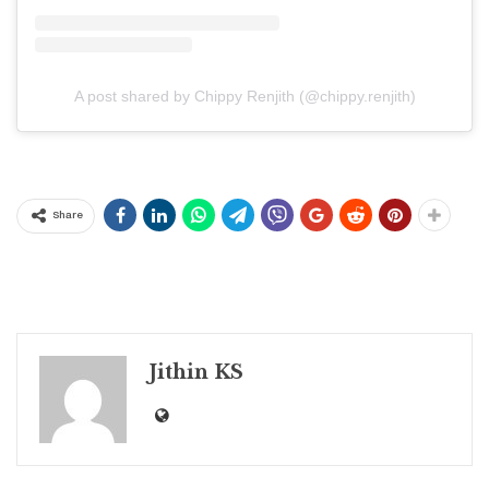
A post shared by Chippy Renjith (@chippy.renjith)
Share
Jithin KS