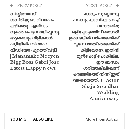
PREV POST
NEXT POST
ബിഗ്ഗ്‌ബോസ്
കാറും നൂറ്റൊന്നു
ഗബ്രിയുടെ വിവാഹം
പവനും കാണിക്ക വെച്ച്
കഴിഞ്ഞു; എല്ലാം
വന്നതല്ല;
വളരെ പെട്ടന്നായിരുന്നു,
ഒളിച്ചോട്ടത്തിന് മെഡല്‍
ആരെയും വിളിക്കാൻ
ഉണ്ടെങ്കില്‍ വർഷങ്ങൾക്ക്
പറ്റിയില്ല വിവാഹ
മുന്നേ അത് ഞങ്ങള്‍ക്ക്
വീഡിയോ പുറത്ത് വിട്ട്.!!
കിട്ടിയേനെ, ഇതിനി
| Manamake Neeyen
മുൻപോട്ട് പോകില്ല;
Bigg Boss Gabri Jose
ഈ ബന്ധം
Latest Happy News
ശരിയാകില്ലെന്ന്
പറഞ്ഞിടത്ത് നിന്ന് ഇത്
വരെയെത്തി.!! | Actor
Shaju Sreedhar
Wedding
Anniversary
YOU MIGHT ALSO LIKE
More From Author