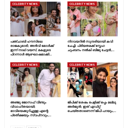
CELEBRITY NEWS
CELEBRITY NEWS
പഞ്ചാബി ഹൗസിലെ
നിറവയറിൽ സുന്ദരിയായി കവി
രാജകുമാരി; അൻവി മോൾക്ക്
ചേച്ചി; പ്രിയതമക്ക് സ്നേഹ
ഇന്ന് നാല് വയസ്, മകളുടെ
ചുംബനം നൽകി ബിജു ചേട്ടൻ,…
പിറന്നാൾ ആഘോഷമാക്കി…
CELEBRITY NEWS
CELEBRITY NEWS
അഞ്ജു ജോസഫ് വീണ്ടും
ജിപിക്ക് ശേഷം പേളിക്ക് ഒപ്പം മല്ലു
വിവാഹിതയായി;
അർജുൻ; ഇത് എഡിറ്റ്
ഭാവിയെക്കുറിച്ചുള്ള എന്റെ
ചെയ്തതാണെന്ന് ജിപി പറയും,…
പ്രതീക്ഷയും സ്വപ്‍നവും,…