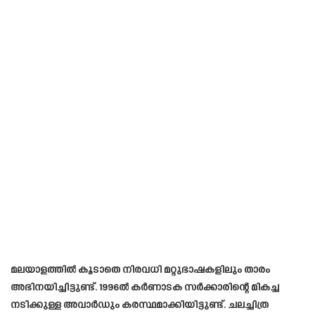
മലയാളത്തിൽ കൂടാതെ നിരവധി മറ്റുഭാഷകളിലും താരം
അഭിനയിച്ചിട്ടുണ്ട്. 1996ൽ കർണാടക സർക്കാരിന്റെ മികച്ച
നടിക്കുള്ള അവാർഡും കരസ്ഥമാക്കിയിട്ടുണ്ട്. ചലച്ചിത്ര