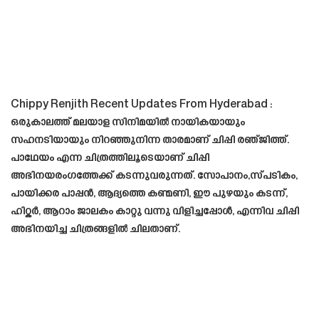
Chippy Renjith Recent Updates From Hyderabad :
ഒരുകാലത്ത് മലയാള സിനിമയിൽ നായികയായും
സഹനടിയായും നിറഞ്ഞുനിന്ന താരമാണ് ചിപ്പി രഞ്ജിത്ത്.
പാഥേയം എന്ന ചിത്രത്തിലൂടെയാണ് ചിപ്പി
അഭിനയരംഗത്തേക്ക് കടന്നുവരുന്നത്. സോപാനം,സ്പടികം,
പായിക്കര പാപ്പൻ, ആദ്യത്തെ കണ്മണി, ഈ പുഴയും കടന്ന്,
ഹിറ്റ്ലർ, ആറാം ജാലകം കാറ്റു വന്നു വിളിച്ചപ്പോൾ, എന്നിവ ചിപ്പി
അഭിനയിച്ച ചിത്രങ്ങളിൽ ചിലതാണ്.