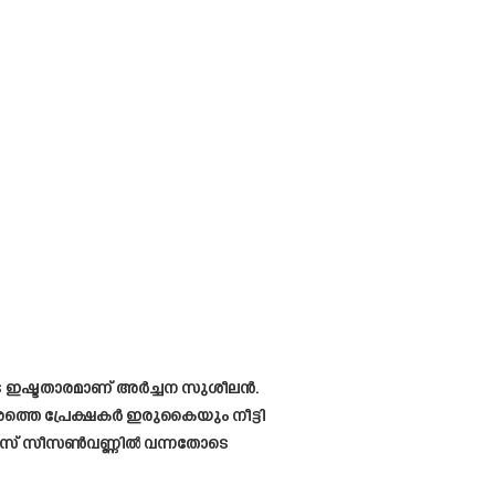
ടെ ഇഷ്ടതാരമാണ് അർച്ചന സുശീലൻ.
ത്തെ പ്രേക്ഷകർ ഇരുകൈയും നീട്ടി
ഗ്ബോസ് സീസൺവണ്ണിൽ വന്നതോടെ