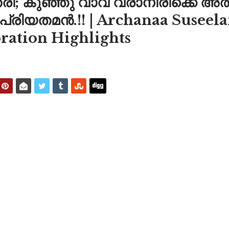
; കുഞ്ഞു വാവ വരാനിരിക്കെ അർച്
പ്രിയതമൻ.!! | Archanaa Susee
ration Highlights