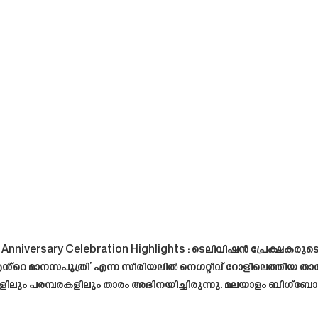
Anniversary Celebration Highlights : ടെലിവിഷൻ പ്രേക്ഷകരു
ൻ്റെ മാനസപുത്രി’ എന്ന സീരിയലിൽ നെഗറ്റീവ് റോളിലെത്തിയ താര
യലുകളിലും പരമ്പരകളിലും താരം അഭിനയിച്ചിരുന്നു. മലയാളം ബി