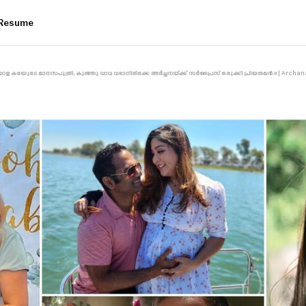
Resume
കി മലയാള കരയുടെ മാനസപുത്രി; കുഞ്ഞു വാവ വരാനിരിക്കെ അർച്ചനയ്ക്ക് സർപ്രൈസ് ഒരുക്കി പ്രിയതമൻ.!! | 