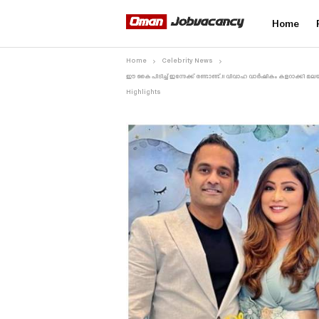
Home
Home
Celebrity News
ഈ കൈ പിടിച്ച് ഇന്നേക്ക് രണ്ടാണ്ട്.!! വിവാഹ വാർഷികം കളറാക്
Highlights