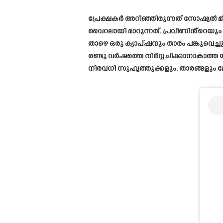
പ്രേക്ഷകർ അറിഞ്ഞിരുന്നത് സോഷ്യൽ മീ
വൈറലായി മാറുന്നത്. പ്രവീണിൻ്റെയും അ
താഴെ ഒരു ക്യാപ്ഷനും താരം പങ്കുവ
രണ്ടു വർഷത്തെ നിർവ്വചിക്കാനാകാത്ത 
നിരവധി സുഹൃത്തുക്കളും, താരങ്ങളും 