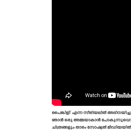
പൈങ്കിളി’ എന്ന സീരിയലിൽ അഭിനയിച്ചു
ഞാൻ ഒരു അമ്മയാകാൻ പോകുന്നുവെന്ന വാ
ചിത്രങ്ങളും താരം സോഷ്യൽ മീഡിയയിൽ