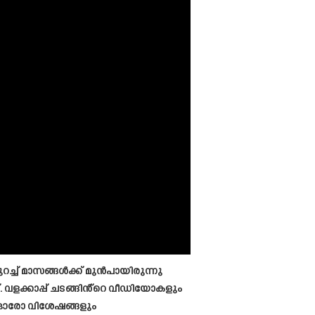
ച്ച് മാസങ്ങൾക്ക് മുൻപായിരുന്നു
. വളക്കാപ്പ് ചടങ്ങിൻ്റെ വീഡിയോകളും
െ ഓരോ വിശേഷങ്ങളും