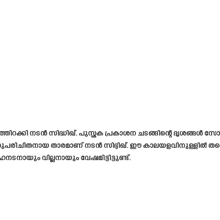
ിറക്കി നടൻ സിദ്ധിഖ്. പുസ്തക പ്രകാശന ചടങ്ങിന്റെ ദൃശങ്ങൾ സ
സുപരിചിതനായ താരമാണ് നടൻ സിദ്ദിഖ്. ഈ കാലയളവിനുള്ളിൽ തന
ായും വില്ലനായും വേഷമിട്ടിട്ടുണ്ട്.