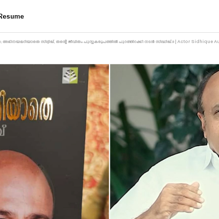
Resume
യൻ; അഭിനയമറിയാതെ സിദ്ദിഖ്, തന്റെ ജീവിതം പുസ്തകരൂപത്തിൽ പുറത്തിറക്കി നടൻ സിദ്ധിഖ്.!! | Actor Sidhique