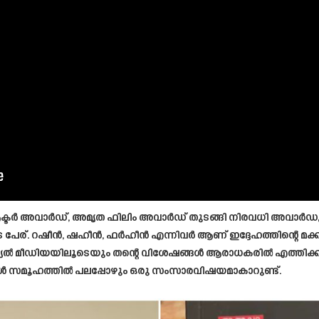
്റ് ആക്ടർ അവാർഡ്, അമൃത ഫിലിം അവാർഡ് തുടങ്ങി നിരവധി അവാർഡുക
ുടെ പേര്. റഷീൻ, ഷഹീൻ, ഫർഹീൻ എന്നിവർ ആണ് ഇദ്ദേഹത്തിന്റെ മ
 മീഡിയയിലൂടെയും തന്റെ വിശേഷങ്ങൾ ആരാധകരിൽ എത്തിക്കാറുണ്
ങ്ങൾ സമൂഹത്തിൽ പലപ്പോഴും ഒരു സംസാരവിഷയമാകാറുണ്ട്.