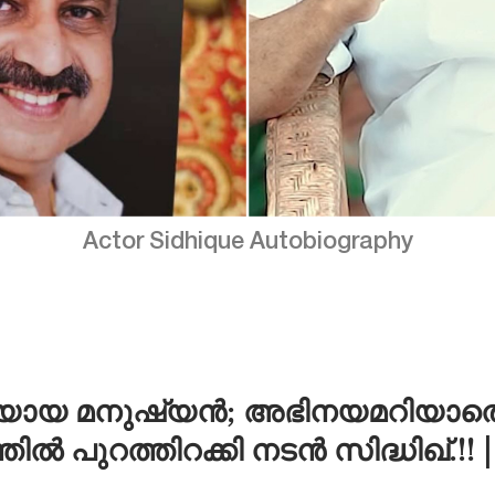
Actor Sidhique Autobiography
്ചയായ മനുഷ്യൻ; അഭിനയമറിയാതെ സി
ിൽ പുറത്തിറക്കി നടൻ സിദ്ധിഖ്.!!