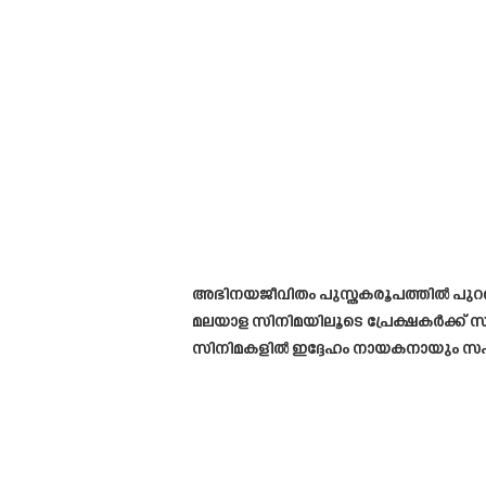
അഭിനയജീവിതം പുസ്തകരൂപത്തിൽ പുറത്ത
മലയാള സിനിമയിലൂടെ പ്രേക്ഷകർക്ക് 
സിനിമകളിൽ ഇദ്ദേഹം നായകനായും സഹനടന