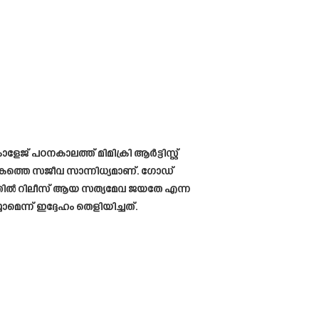
് പഠനകാലത്ത് മിമിക്രി ആർട്ടിസ്റ്റ്
ലോകത്തെ സജീവ സാന്നിധ്യമാണ്. ഗോഡ്
രത്തിൽ റിലീസ് ആയ സത്യമേവ ജയതേ എന്ന
െന്ന് ഇദ്ദേഹം തെളിയിച്ചത്.